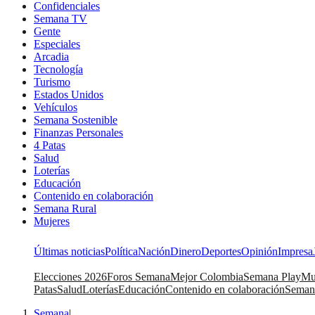
Confidenciales
Semana TV
Gente
Especiales
Arcadia
Tecnología
Turismo
Estados Unidos
Vehículos
Semana Sostenible
Finanzas Personales
4 Patas
Salud
Loterías
Educación
Contenido en colaboración
Semana Rural
Mujeres
Últimas noticias
Política
Nación
Dinero
Deportes
Opinión
Impresa
Elecciones 2026
Foros Semana
Mejor Colombia
Semana Play
Mu
Patas
Salud
Loterías
Educación
Contenido en colaboración
Seman
Semana
|