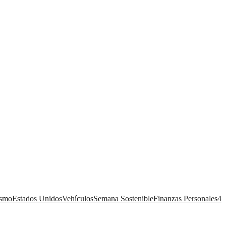
ismo
Estados Unidos
Vehículos
Semana Sostenible
Finanzas Personales
4