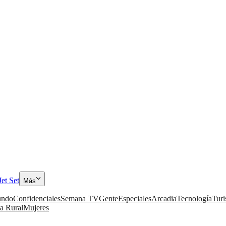
Jet Set
Más
ndo
Confidenciales
Semana TV
Gente
Especiales
Arcadia
Tecnología
Tur
a Rural
Mujeres