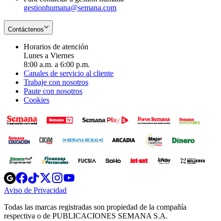
gestionhumana@semana.com
Contáctenos
Horarios de atención
Lunes a Viernes
8:00 a.m. a 6:00 p.m.
Canales de servicio al cliente
Trabaje con nosotros
Paute con nosotros
Cookies
Opens
Opens
Opens
Opens
Opens
in
in
in
in
in
Aviso de Privacidad
Opens
new
new
new
new
new
in
window
window
window
window
window
Todas las marcas registradas son propiedad de la compañía
new
respectiva o de PUBLICACIONES SEMANA S.A.
window