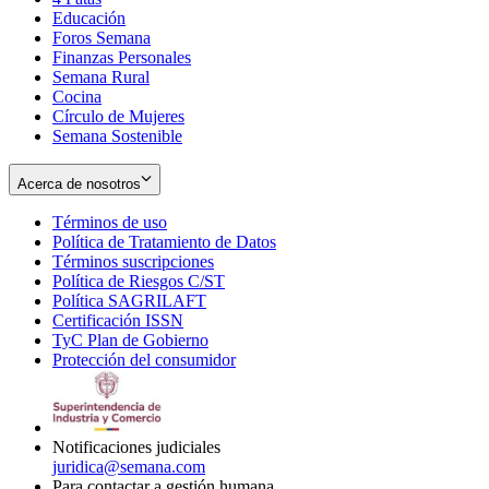
Educación
window
new
Foros Semana
window
Finanzas Personales
Semana Rural
Cocina
Círculo de Mujeres
Semana Sostenible
Acerca de nosotros
Términos de uso
Opens
Política de Tratamiento de Datos
in
Opens
Términos suscripciones
new
Opens
in
Política de Riesgos C/ST
window
in
Opens
new
Política SAGRILAFT
Opens
new
in
window
Certificación ISSN
Opens
in
window
new
TyC Plan de Gobierno
in
new
Opens
window
Protección del consumidor
new
window
in
Opens
window
new
in
window
new
window
Notificaciones judiciales
juridica@semana.com
Para contactar a gestión humana