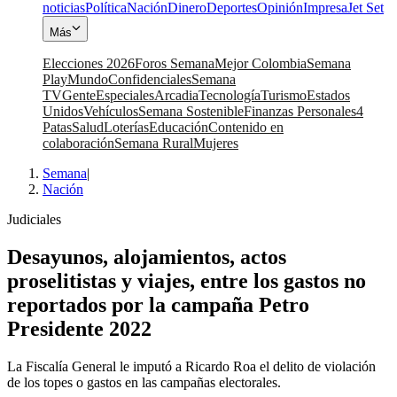
noticias
Política
Nación
Dinero
Deportes
Opinión
Impresa
Jet Set
Más
Elecciones 2026
Foros Semana
Mejor Colombia
Semana
Play
Mundo
Confidenciales
Semana
TV
Gente
Especiales
Arcadia
Tecnología
Turismo
Estados
Unidos
Vehículos
Semana Sostenible
Finanzas Personales
4
Patas
Salud
Loterías
Educación
Contenido en
colaboración
Semana Rural
Mujeres
Semana
|
Nación
Judiciales
Desayunos, alojamientos, actos
proselitistas y viajes, entre los gastos no
reportados por la campaña Petro
Presidente 2022
La Fiscalía General le imputó a Ricardo Roa el delito de violación
de los topes o gastos en las campañas electorales.