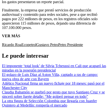
los gastos presentaron un reporte parcial.
Finalmente, la empresa que prestó servicios de producción
audiovisual y contenido para redes sociales, pese a que recibió
pagos por 222 millones de pesos, en los registros oficiales solo
aparecieron 115 millones de pesos, dejando una diferencia de
107.100.000 pesos.
VER MÁS
Ricardo Roa
Ecopetrol
Gustavo Petro
Petro Presidente
Le puede interesar
El imponente ‘total look’ de Silvia Tcherassi en Cali que acaparó las
miradas en la posesión presidencial
El golazo de Luis Díaz al Aston Villa, captado a ras de campo:
nueva obra de arte con Bayern
Atlético Nacional firma un nuevo fichaje por 18 meses: pasó por el
Manchester City
Claudia Bahamón se quebró por gesto que tuvo Santiago Cruz y se
sinceró sobre fuerte detalle: “Me golpeó pensar en todo”
La otra figura de Selección Colombia que llegaría con Juanfer
Quintero al Medellín: rompería el mercado