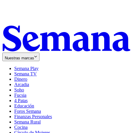
Nuestras marcas
Semana Play
Semana TV
Dinero
Arcadia
Soho
Opens
Fucsia
in
Opens
4 Patas
new
in
Educación
window
new
Foros Semana
window
Finanzas Personales
Semana Rural
Cocina
Círculo de Mujeres