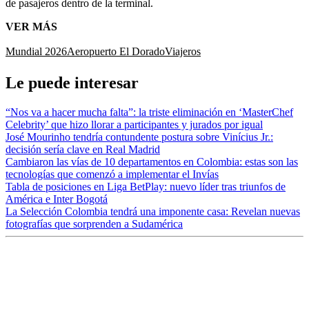
de pasajeros dentro de la terminal.
VER MÁS
Mundial 2026
Aeropuerto El Dorado
Viajeros
Le puede interesar
“Nos va a hacer mucha falta”: la triste eliminación en ‘MasterChef
Celebrity’ que hizo llorar a participantes y jurados por igual
José Mourinho tendría contundente postura sobre Vinícius Jr.:
decisión sería clave en Real Madrid
Cambiaron las vías de 10 departamentos en Colombia: estas son las
tecnologías que comenzó a implementar el Invías
Tabla de posiciones en Liga BetPlay: nuevo líder tras triunfos de
América e Inter Bogotá
La Selección Colombia tendrá una imponente casa: Revelan nuevas
fotografías que sorprenden a Sudamérica