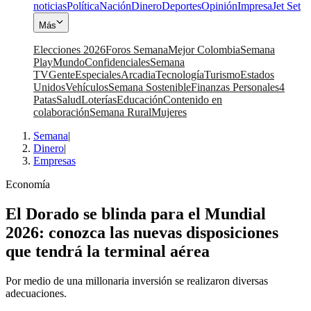
noticias
Política
Nación
Dinero
Deportes
Opinión
Impresa
Jet Set
Más
Elecciones 2026
Foros Semana
Mejor Colombia
Semana
Play
Mundo
Confidenciales
Semana
TV
Gente
Especiales
Arcadia
Tecnología
Turismo
Estados
Unidos
Vehículos
Semana Sostenible
Finanzas Personales
4
Patas
Salud
Loterías
Educación
Contenido en
colaboración
Semana Rural
Mujeres
Semana
|
Dinero
|
Empresas
Economía
El Dorado se blinda para el Mundial
2026: conozca las nuevas disposiciones
que tendrá la terminal aérea
Por medio de una millonaria inversión se realizaron diversas
adecuaciones.