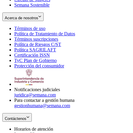
Semana Sostenible
Acerca de nosotros
Términos de uso
Opens
Política de Tratamiento de Datos
in
Opens
Términos suscripciones
new
Opens
in
Política de Riesgos C/ST
window
in
Opens
new
Política SAGRILAFT
Opens
new
in
window
Certificación ISSN
Opens
in
window
new
TyC Plan de Gobierno
in
new
Opens
window
Protección del consumidor
new
window
in
Opens
window
new
in
window
new
window
Notificaciones judiciales
juridica@semana.com
Para contactar a gestión humana
gestionhumana@semana.com
Contáctenos
Horarios de atención