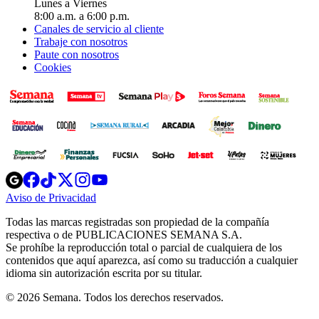
Lunes a Viernes
8:00 a.m. a 6:00 p.m.
Canales de servicio al cliente
Trabaje con nosotros
Paute con nosotros
Cookies
Opens
Opens
Opens
Opens
Opens
in
in
in
in
in
Aviso de Privacidad
Opens
new
new
new
new
new
in
window
window
window
window
window
Todas las marcas registradas son propiedad de la compañía
new
respectiva o de PUBLICACIONES SEMANA S.A.
window
Se prohíbe la reproducción total o parcial de cualquiera de los
contenidos que aquí aparezca, así como su traducción a cualquier
idioma sin autorización escrita por su titular.
© 2026 Semana. Todos los derechos reservados.