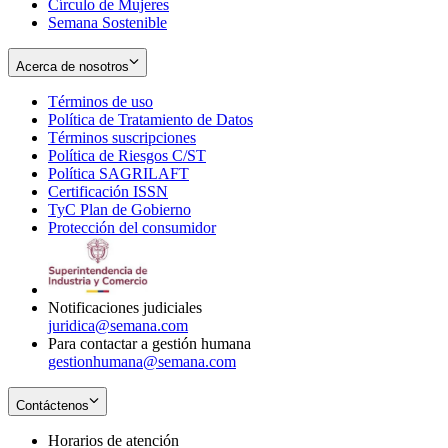
Círculo de Mujeres
Semana Sostenible
Acerca de nosotros
Términos de uso
Opens
Política de Tratamiento de Datos
in
Opens
Términos suscripciones
new
Opens
in
Política de Riesgos C/ST
window
in
Opens
new
Política SAGRILAFT
Opens
new
in
window
Certificación ISSN
Opens
in
window
new
TyC Plan de Gobierno
in
new
Opens
window
Protección del consumidor
new
window
in
Opens
window
new
in
window
new
window
Notificaciones judiciales
juridica@semana.com
Para contactar a gestión humana
gestionhumana@semana.com
Contáctenos
Horarios de atención