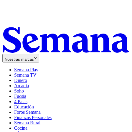
Nuestras marcas
Semana Play
Semana TV
Dinero
Arcadia
Soho
Opens
Fucsia
in
Opens
4 Patas
new
in
Educación
window
new
Foros Semana
window
Finanzas Personales
Semana Rural
Cocina