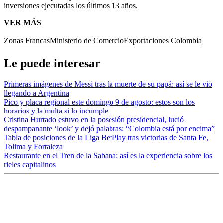
inversiones ejecutadas los últimos 13 años.
VER MÁS
Zonas Francas
Ministerio de Comercio
Exportaciones Colombia
Le puede interesar
Primeras imágenes de Messi tras la muerte de su papá: así se le vio
llegando a Argentina
Pico y placa regional este domingo 9 de agosto: estos son los
horarios y la multa si lo incumple
Cristina Hurtado estuvo en la posesión presidencial, lució
despampanante ‘look’ y dejó palabras: “Colombia está por encima”
Tabla de posiciones de la Liga BetPlay tras victorias de Santa Fe,
Tolima y Fortaleza
Restaurante en el Tren de la Sabana: así es la experiencia sobre los
rieles capitalinos