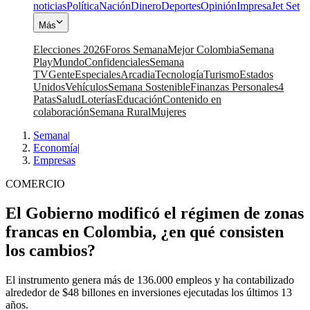
noticias
Política
Nación
Dinero
Deportes
Opinión
Impresa
Jet Set
Más
Elecciones 2026
Foros Semana
Mejor Colombia
Semana
Play
Mundo
Confidenciales
Semana
TV
Gente
Especiales
Arcadia
Tecnología
Turismo
Estados
Unidos
Vehículos
Semana Sostenible
Finanzas Personales
4
Patas
Salud
Loterías
Educación
Contenido en
colaboración
Semana Rural
Mujeres
Semana
|
Economía
|
Empresas
COMERCIO
El Gobierno modificó el régimen de zonas
francas en Colombia, ¿en qué consisten
los cambios?
El instrumento genera más de 136.000 empleos y ha contabilizado
alrededor de $48 billones en inversiones ejecutadas los últimos 13
años.