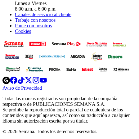
Lunes a Viernes
8:00 a.m. a 6:00 p.m.
Canales de servicio al cliente
Trabaje con nosotros
Paute con nosotros
Cookies
Opens
Opens
Opens
Opens
Opens
in
in
in
in
in
Aviso de Privacidad
Opens
new
new
new
new
new
in
window
window
window
window
window
Todas las marcas registradas son propiedad de la compañía
new
respectiva o de PUBLICACIONES SEMANA S.A.
window
Se prohíbe la reproducción total o parcial de cualquiera de los
contenidos que aquí aparezca, así como su traducción a cualquier
idioma sin autorización escrita por su titular.
© 2026 Semana. Todos los derechos reservados.