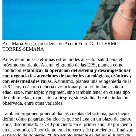
Ana María Vesga, presidenta de Acemi
Foto:
GUILLERMO
TORRES-SEMANA
Antes de impulsar reformas estructurales al sector salud para el
próximo cuatrienio, Acemi, el gremio de las EPS, plantea como
condición
estabilizar la operación del sistema y descongestionar
con urgencia las atenciones de pacientes oncológicos, crónicos y
con enfermedades rara
s. Asimismo, plantea una reingeniería de la
UPC, cuyo cálculo debería evolucionar para no limitarse solo a
edad, sexo, municipio y régimen, sino también tener en cuenta tipo
de enfermedad, exposición a riesgos, siniestralidad real e inflación
observada, entre otras variables.
También proponen poner al día las cuentas del sistema, para luego
definir cómo pagarlas. Su idea es que se haga en un plazo de cuatro
años, discriminado así: 40 por ciento en el primer año, 30 por ciento
en el segundo, 20 por ciento en el tercero y 10 por ciento al finalizar
el periodo de gobierno. “Otro asunto urgente es definir el futuro de