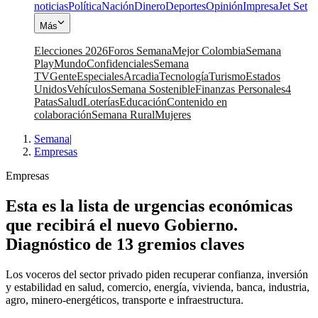
noticias
Política
Nación
Dinero
Deportes
Opinión
Impresa
Jet Set
Más
Elecciones 2026
Foros Semana
Mejor Colombia
Semana
Play
Mundo
Confidenciales
Semana
TV
Gente
Especiales
Arcadia
Tecnología
Turismo
Estados
Unidos
Vehículos
Semana Sostenible
Finanzas Personales
4
Patas
Salud
Loterías
Educación
Contenido en
colaboración
Semana Rural
Mujeres
Semana
|
Empresas
Empresas
Esta es la lista de urgencias económicas
que recibirá el nuevo Gobierno.
Diagnóstico de 13 gremios claves
Los voceros del sector privado piden recuperar confianza, inversión
y estabilidad en salud, comercio, energía, vivienda, banca, industria,
agro, minero-energéticos, transporte e infraestructura.