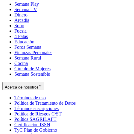
Semana Play
Semana TV
Dinero
Arcadia
Soho
Opens
Fucsia
in
Opens
4 Patas
new
in
Educación
window
new
Foros Semana
window
Finanzas Personales
Semana Rural
Cocina
Círculo de Mujeres
Semana Sostenible
Acerca de nosotros
Términos de uso
Opens
Política de Tratamiento de Datos
in
Opens
Términos suscripciones
new
Opens
in
Política de Riesgos C/ST
window
in
Opens
new
Política SAGRILAFT
Opens
new
in
window
Certificación ISSN
Opens
in
window
new
TyC Plan de Gobierno
in
new
Opens
window