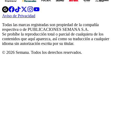
Opens
Opens
Opens
Opens
Opens
in
in
in
in
in
Aviso de Privacidad
Opens
new
new
new
new
new
in
window
window
window
window
window
Todas las marcas registradas son propiedad de la compañía
new
respectiva o de PUBLICACIONES SEMANA S.A.
window
Se prohíbe la reproducción total o parcial de cualquiera de los
contenidos que aquí aparezca, así como su traducción a cualquier
idioma sin autorización escrita por su titular.
© 2026 Semana. Todos los derechos reservados.