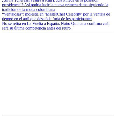
¿Silvia Tcherassi vestirá a Ana Lucía Pineda en la posesión
presidencial? Así podría lucir la nueva primera dama siguiendo la
tradición de la moda colombiana
“Ventajosas”: molestia en ‘MasterChef Celebrity’ por la ventaja de
tiempo en el atril que desató la furia de los participantes
No se retira en La Vuelta a España: Nairo Quintana confirma cuál
será su última competencia antes del retiro