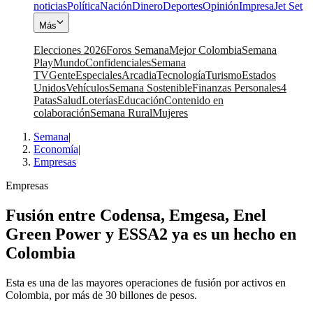
noticias
Política
Nación
Dinero
Deportes
Opinión
Impresa
Jet Set
Más
Elecciones 2026
Foros Semana
Mejor Colombia
Semana
Play
Mundo
Confidenciales
Semana
TV
Gente
Especiales
Arcadia
Tecnología
Turismo
Estados
Unidos
Vehículos
Semana Sostenible
Finanzas Personales
4
Patas
Salud
Loterías
Educación
Contenido en
colaboración
Semana Rural
Mujeres
Semana
|
Economía
|
Empresas
Empresas
Fusión entre Codensa, Emgesa, Enel
Green Power y ESSA2 ya es un hecho en
Colombia
Esta es una de las mayores operaciones de fusión por activos en
Colombia, por más de 30 billones de pesos.