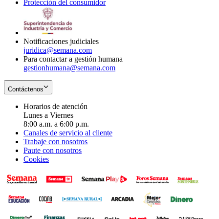
Protección del consumidor
new
window
in
Opens
window
new
in
window
new
window
Notificaciones judiciales
juridica@semana.com
Para contactar a gestión humana
gestionhumana@semana.com
Contáctenos
Horarios de atención
Lunes a Viernes
8:00 a.m. a 6:00 p.m.
Canales de servicio al cliente
Trabaje con nosotros
Paute con nosotros
Cookies