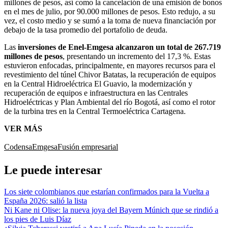
millones de pesos, así como la cancelación de una emisión de bonos
en el mes de julio, por 90.000 millones de pesos. Esto redujo, a su
vez, el costo medio y se sumó a la toma de nueva financiación por
debajo de la tasa promedio del portafolio de deuda.
Las
inversiones de Enel-Emgesa alcanzaron un total de 267.719
millones de pesos
, presentando un incremento del 17,3 %. Estas
estuvieron enfocadas, principalmente, en mayores recursos para el
revestimiento del túnel Chivor Batatas, la recuperación de equipos
en la Central Hidroeléctrica El Guavio, la modernización y
recuperación de equipos e infraestructura en las Centrales
Hidroeléctricas y Plan Ambiental del río Bogotá, así como el rotor
de la turbina tres en la Central Termoeléctrica Cartagena.
VER MÁS
Codensa
Emgesa
Fusión empresarial
Le puede interesar
Los siete colombianos que estarían confirmados para la Vuelta a
España 2026: salió la lista
Ni Kane ni Olise: la nueva joya del Bayern Múnich que se rindió a
los pies de Luis Díaz