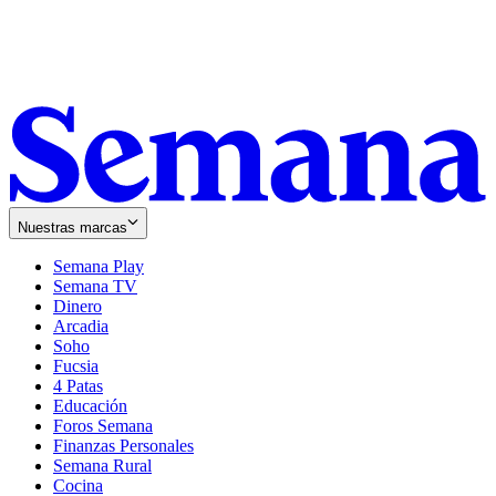
Nuestras marcas
Semana Play
Semana TV
Dinero
Arcadia
Soho
Opens
Fucsia
in
Opens
4 Patas
new
in
Educación
window
new
Foros Semana
window
Finanzas Personales
Semana Rural
Cocina