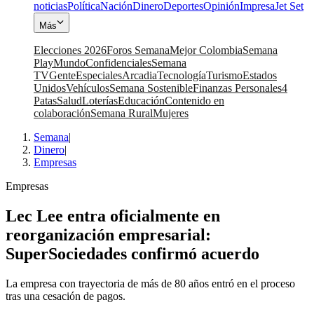
noticias
Política
Nación
Dinero
Deportes
Opinión
Impresa
Jet Set
Más
Elecciones 2026
Foros Semana
Mejor Colombia
Semana
Play
Mundo
Confidenciales
Semana
TV
Gente
Especiales
Arcadia
Tecnología
Turismo
Estados
Unidos
Vehículos
Semana Sostenible
Finanzas Personales
4
Patas
Salud
Loterías
Educación
Contenido en
colaboración
Semana Rural
Mujeres
Semana
|
Dinero
|
Empresas
Empresas
Lec Lee entra oficialmente en
reorganización empresarial:
SuperSociedades confirmó acuerdo
La empresa con trayectoria de más de 80 años entró en el proceso
tras una cesación de pagos.