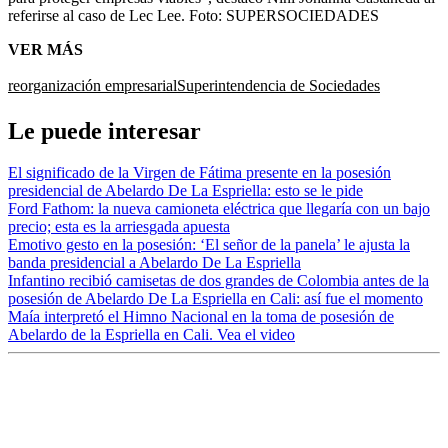
referirse al caso de Lec Lee.
Foto:
SUPERSOCIEDADES
VER MÁS
reorganización empresarial
Superintendencia de Sociedades
Le puede interesar
El significado de la Virgen de Fátima presente en la posesión
presidencial de Abelardo De La Espriella: esto se le pide
Ford Fathom: la nueva camioneta eléctrica que llegaría con un bajo
precio; esta es la arriesgada apuesta
Emotivo gesto en la posesión: ‘El señor de la panela’ le ajusta la
banda presidencial a Abelardo De La Espriella
Infantino recibió camisetas de dos grandes de Colombia antes de la
posesión de Abelardo De La Espriella en Cali: así fue el momento
Maía interpretó el Himno Nacional en la toma de posesión de
Abelardo de la Espriella en Cali. Vea el video