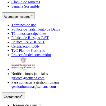
Círculo de Mujeres
Semana Sostenible
Acerca de nosotros
Términos de uso
Opens
Política de Tratamiento de Datos
in
Opens
Términos suscripciones
new
Opens
in
Política de Riesgos C/ST
window
in
Opens
new
Política SAGRILAFT
Opens
new
in
window
Certificación ISSN
Opens
in
window
new
TyC Plan de Gobierno
in
new
Opens
window
Protección del consumidor
new
window
in
Opens
window
new
in
window
new
window
Notificaciones judiciales
juridica@semana.com
Para contactar a gestión humana
gestionhumana@semana.com
Contáctenos
Horarios de atención