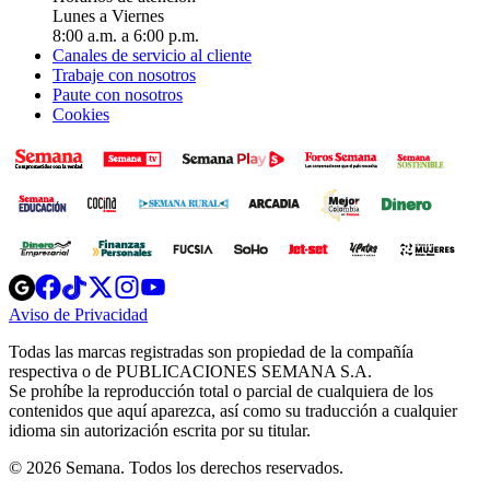
Lunes a Viernes
8:00 a.m. a 6:00 p.m.
Canales de servicio al cliente
Trabaje con nosotros
Paute con nosotros
Cookies
Opens
Opens
Opens
Opens
Opens
in
in
in
in
in
Aviso de Privacidad
Opens
new
new
new
new
new
in
window
window
window
window
window
Todas las marcas registradas son propiedad de la compañía
new
respectiva o de PUBLICACIONES SEMANA S.A.
window
Se prohíbe la reproducción total o parcial de cualquiera de los
contenidos que aquí aparezca, así como su traducción a cualquier
idioma sin autorización escrita por su titular.
© 2026 Semana. Todos los derechos reservados.