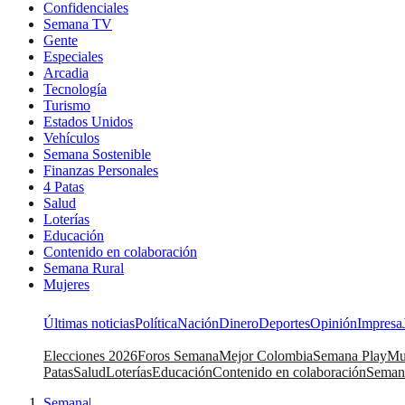
Confidenciales
Semana TV
Gente
Especiales
Arcadia
Tecnología
Turismo
Estados Unidos
Vehículos
Semana Sostenible
Finanzas Personales
4 Patas
Salud
Loterías
Educación
Contenido en colaboración
Semana Rural
Mujeres
Últimas noticias
Política
Nación
Dinero
Deportes
Opinión
Impresa
Elecciones 2026
Foros Semana
Mejor Colombia
Semana Play
Mu
Patas
Salud
Loterías
Educación
Contenido en colaboración
Seman
Semana
|