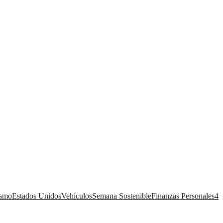
ismo
Estados Unidos
Vehículos
Semana Sostenible
Finanzas Personales
4