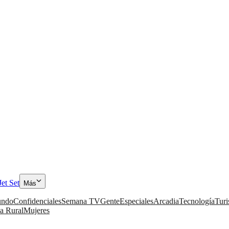
Jet Set
Más
ndo
Confidenciales
Semana TV
Gente
Especiales
Arcadia
Tecnología
Tur
a Rural
Mujeres