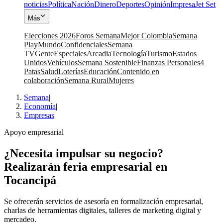
noticias
Política
Nación
Dinero
Deportes
Opinión
Impresa
Jet Set
Más
Elecciones 2026
Foros Semana
Mejor Colombia
Semana
Play
Mundo
Confidenciales
Semana
TV
Gente
Especiales
Arcadia
Tecnología
Turismo
Estados
Unidos
Vehículos
Semana Sostenible
Finanzas Personales
4
Patas
Salud
Loterías
Educación
Contenido en
colaboración
Semana Rural
Mujeres
Semana
|
Economía
|
Empresas
Apoyo empresarial
¿Necesita impulsar su negocio?
Realizarán feria empresarial en
Tocancipá
Se ofrecerán servicios de asesoría en formalización empresarial,
charlas de herramientas digitales, talleres de marketing digital y
mercadeo.