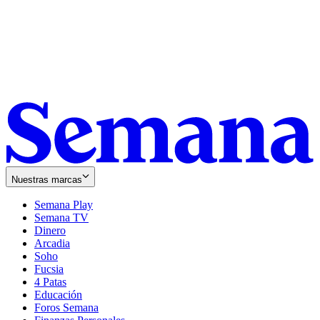
Nuestras marcas
Semana Play
Semana TV
Dinero
Arcadia
Soho
Opens
Fucsia
in
Opens
4 Patas
new
in
Educación
window
new
Foros Semana
window