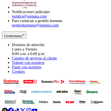
window
new
window
Notificaciones judiciales
juridica@semana.com
Para contactar a gestión humana
gestionhumana@semana.com
Contáctenos
Horarios de atención
Lunes a Viernes
8:00 a.m. a 6:00 p.m.
Canales de servicio al cliente
Trabaje con nosotros
Paute con nosotros
Cookies
Opens
Opens
Opens
Opens
Opens