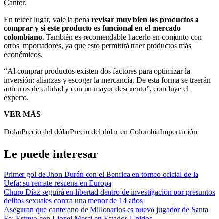
Cantor.
En tercer lugar, vale la pena
revisar muy bien los productos a
comprar y si este producto es funcional en el mercado
colombiano
. También es recomendable hacerlo en conjunto con
otros importadores, ya que esto permitirá traer productos más
económicos.
“Al comprar productos existen dos factores para optimizar la
inversión: alianzas y escoger la mercancía. De esta forma se traerán
artículos de calidad y con un mayor descuento”, concluye el
experto.
VER MÁS
Dolar
Precio del dólar
Precio del dólar en Colombia
Importación
Le puede interesar
Primer gol de Jhon Durán con el Benfica en torneo oficial de la
Uefa: su remate resuena en Europa
Churo Díaz seguirá en libertad dentro de investigación por presuntos
delitos sexuales contra una menor de 14 años
Aseguran que canterano de Millonarios es nuevo jugador de Santa
Fe: Estuvo con Lionel Messi en Estados Unidos