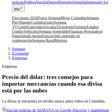
noticias
Política
Nación
Dinero
Deportes
Opinión
Impresa
Jet Set
Más
Elecciones 2026
Foros Semana
Mejor Colombia
Semana
Play
Mundo
Confidenciales
Semana
TV
Gente
Especiales
Arcadia
Tecnología
Turismo
Estados
Unidos
Vehículos
Semana Sostenible
Finanzas Personales
4
Patas
Salud
Loterías
Educación
Contenido en
colaboración
Semana Rural
Mujeres
Semana
|
Economía
|
Empresas
Empresas
Precio del dólar: tres consejos para
importar mercancías cuando esa divisa
está por las nubes
La divisa se encuentra en niveles nunca antes vistos en Colombia.
Siga las noticias de SEMANA en Google Discover y manténgase