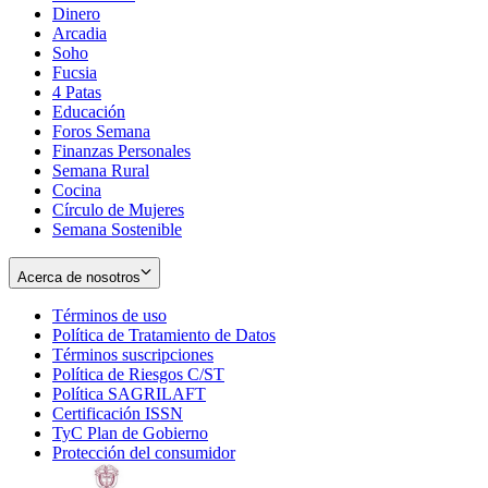
Dinero
Arcadia
Soho
Opens
Fucsia
in
Opens
4 Patas
new
in
Educación
window
new
Foros Semana
window
Finanzas Personales
Semana Rural
Cocina
Círculo de Mujeres
Semana Sostenible
Acerca de nosotros
Términos de uso
Opens
Política de Tratamiento de Datos
in
Opens
Términos suscripciones
new
Opens
in
Política de Riesgos C/ST
window
in
Opens
new
Política SAGRILAFT
Opens
new
in
window
Certificación ISSN
Opens
in
window
new
TyC Plan de Gobierno
in
new
Opens
window
Protección del consumidor
new
window
in
Opens
window
new
in