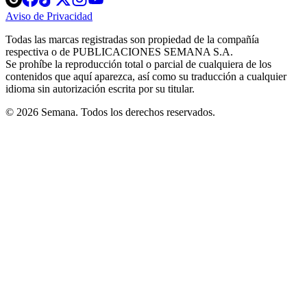
in
in
in
in
in
Aviso de Privacidad
Opens
new
new
new
new
new
in
window
window
window
window
window
Todas las marcas registradas son propiedad de la compañía
new
respectiva o de PUBLICACIONES SEMANA S.A.
window
Se prohíbe la reproducción total o parcial de cualquiera de los
contenidos que aquí aparezca, así como su traducción a cualquier
idioma sin autorización escrita por su titular.
© 2026 Semana. Todos los derechos reservados.