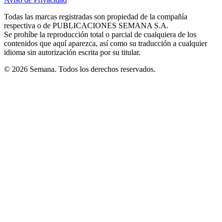
new
new
new
new
new
in
window
window
window
window
window
Todas las marcas registradas son propiedad de la compañía
new
respectiva o de PUBLICACIONES SEMANA S.A.
window
Se prohíbe la reproducción total o parcial de cualquiera de los
contenidos que aquí aparezca, así como su traducción a cualquier
idioma sin autorización escrita por su titular.
© 2026 Semana. Todos los derechos reservados.