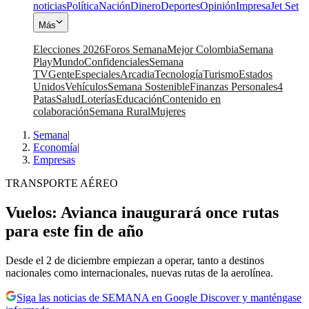
noticias
Política
Nación
Dinero
Deportes
Opinión
Impresa
Jet Set
Más
Elecciones 2026
Foros Semana
Mejor Colombia
Semana
Play
Mundo
Confidenciales
Semana
TV
Gente
Especiales
Arcadia
Tecnología
Turismo
Estados
Unidos
Vehículos
Semana Sostenible
Finanzas Personales
4
Patas
Salud
Loterías
Educación
Contenido en
colaboración
Semana Rural
Mujeres
Semana
|
Economía
|
Empresas
TRANSPORTE AÉREO
Vuelos: Avianca inaugurará once rutas
para este fin de año
Desde el 2 de diciembre empiezan a operar, tanto a destinos
nacionales como internacionales, nuevas rutas de la aerolínea.
Siga las noticias de SEMANA en Google Discover y manténgase