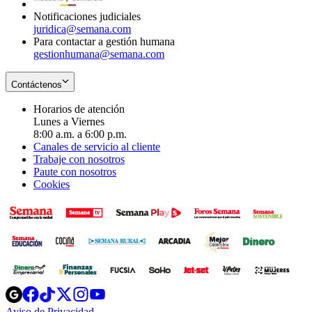
Notificaciones judiciales
juridica@semana.com
Para contactar a gestión humana
gestionhumana@semana.com
Contáctenos
Horarios de atención
Lunes a Viernes
8:00 a.m. a 6:00 p.m.
Canales de servicio al cliente
Trabaje con nosotros
Paute con nosotros
Cookies
Opens
Opens
Opens
Opens
Opens
in
in
in
in
in
Aviso de Privacidad
Opens