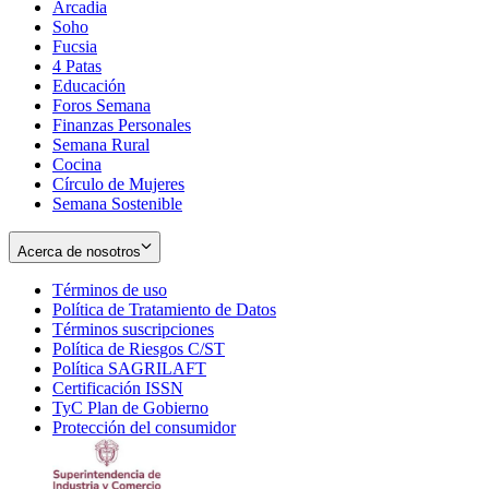
Arcadia
Soho
Opens
Fucsia
in
Opens
4 Patas
new
in
Educación
window
new
Foros Semana
window
Finanzas Personales
Semana Rural
Cocina
Círculo de Mujeres
Semana Sostenible
Acerca de nosotros
Términos de uso
Opens
Política de Tratamiento de Datos
in
Opens
Términos suscripciones
new
Opens
in
Política de Riesgos C/ST
window
in
Opens
new
Política SAGRILAFT
Opens
new
in
window
Certificación ISSN
Opens
in
window
new
TyC Plan de Gobierno
in
new
Opens
window
Protección del consumidor
new
window
in
Opens
window
new
in
window
new
window