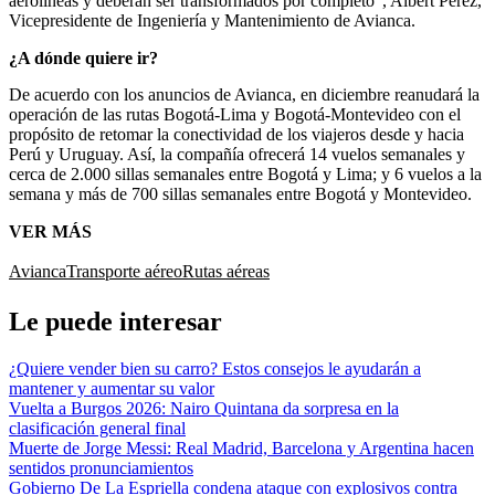
aerolíneas y deberán ser transformados por completo”, Albert Pérez,
Vicepresidente de Ingeniería y Mantenimiento de Avianca.
¿A dónde quiere ir?
De acuerdo con los anuncios de Avianca, en diciembre reanudará la
operación de las rutas Bogotá-Lima y Bogotá-Montevideo con el
propósito de retomar la conectividad de los viajeros desde y hacia
Perú y Uruguay. Así, la compañía ofrecerá 14 vuelos semanales y
cerca de 2.000 sillas semanales entre Bogotá y Lima; y 6 vuelos a la
semana y más de 700 sillas semanales entre Bogotá y Montevideo.
VER MÁS
Avianca
Transporte aéreo
Rutas aéreas
Le puede interesar
¿Quiere vender bien su carro? Estos consejos le ayudarán a
mantener y aumentar su valor
Vuelta a Burgos 2026: Nairo Quintana da sorpresa en la
clasificación general final
Muerte de Jorge Messi: Real Madrid, Barcelona y Argentina hacen
sentidos pronunciamientos
Gobierno De La Espriella condena ataque con explosivos contra