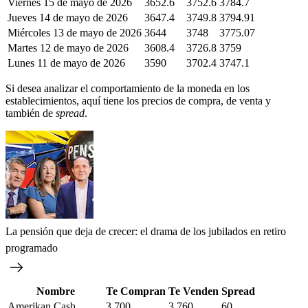
Viernes 15 de mayo de 2026
3652.6
3752.6
3784.7
Jueves 14 de mayo de 2026
3647.4
3749.8
3794.91
Miércoles 13 de mayo de 2026
3644
3748
3775.07
Martes 12 de mayo de 2026
3608.4
3726.8
3759
Lunes 11 de mayo de 2026
3590
3702.4
3747.1
Si desea analizar el comportamiento de la moneda en los
establecimientos, aquí tiene los precios de compra, de venta y
también de
spread
.
La pensión que deja de crecer: el drama de los jubilados en retiro
programado
Nombre
Te Compran
Te Venden
Spread
Amerikan Cash
3,700
3,760
60