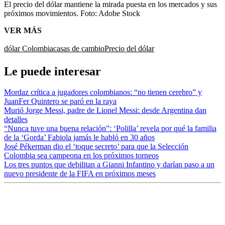
El precio del dólar mantiene la mirada puesta en los mercados y sus
próximos movimientos.
Foto:
Adobe Stock
VER MÁS
dólar Colombia
casas de cambio
Precio del dólar
Le puede interesar
Mordaz crítica a jugadores colombianos: “no tienen cerebro” y
JuanFer Quintero se paró en la raya
Murió Jorge Messi, padre de Lionel Messi: desde Argentina dan
detalles
“Nunca tuve una buena relación”: ‘Polilla’ revela por qué la familia
de la ‘Gorda’ Fabiola jamás le habló en 30 años
José Pékerman dio el ‘toque secreto’ para que la Selección
Colombia sea campeona en los próximos torneos
Los tres puntos que debilitan a Gianni Infantino y darían paso a un
nuevo presidente de la FIFA en próximos meses