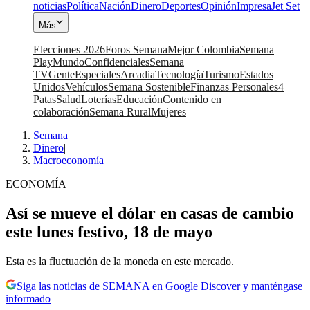
noticias
Política
Nación
Dinero
Deportes
Opinión
Impresa
Jet Set
Más
Elecciones 2026
Foros Semana
Mejor Colombia
Semana
Play
Mundo
Confidenciales
Semana
TV
Gente
Especiales
Arcadia
Tecnología
Turismo
Estados
Unidos
Vehículos
Semana Sostenible
Finanzas Personales
4
Patas
Salud
Loterías
Educación
Contenido en
colaboración
Semana Rural
Mujeres
Semana
|
Dinero
|
Macroeconomía
ECONOMÍA
Así se mueve el dólar en casas de cambio
este lunes festivo, 18 de mayo
Esta es la fluctuación de la moneda en este mercado.
Siga las noticias de SEMANA en Google Discover y manténgase
informado