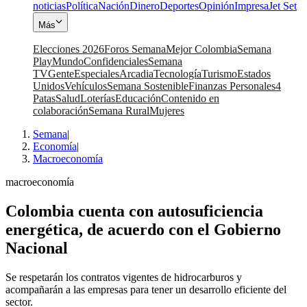
noticias
Política
Nación
Dinero
Deportes
Opinión
Impresa
Jet Set
Más
Elecciones 2026
Foros Semana
Mejor Colombia
Semana
Play
Mundo
Confidenciales
Semana
TV
Gente
Especiales
Arcadia
Tecnología
Turismo
Estados
Unidos
Vehículos
Semana Sostenible
Finanzas Personales
4
Patas
Salud
Loterías
Educación
Contenido en
colaboración
Semana Rural
Mujeres
Semana
|
Economía
|
Macroeconomía
macroeconomía
Colombia cuenta con autosuficiencia
energética, de acuerdo con el Gobierno
Nacional
Se respetarán los contratos vigentes de hidrocarburos y
acompañarán a las empresas para tener un desarrollo eficiente del
sector.