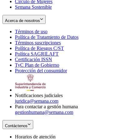
Círculo de Mujeres
Semana Sostenible
Acerca de nosotros
Términos de uso
Opens
Política de Tratamiento de Datos
in
Opens
Términos suscripciones
new
Opens
in
Política de Riesgos C/ST
window
in
Opens
new
Política SAGRILAFT
Opens
new
in
window
Certificación ISSN
Opens
in
window
new
TyC Plan de Gobierno
in
new
Opens
window
Protección del consumidor
new
window
in
Opens
window
new
in
window
new
window
Notificaciones judiciales
juridica@semana.com
Para contactar a gestión humana
gestionhumana@semana.com
Contáctenos
Horarios de atención