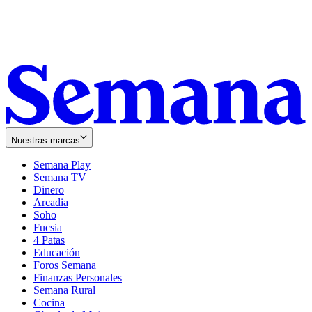
Nuestras marcas
Semana Play
Semana TV
Dinero
Arcadia
Soho
Opens
Fucsia
in
Opens
4 Patas
new
in
Educación
window
new
Foros Semana
window
Finanzas Personales
Semana Rural
Cocina