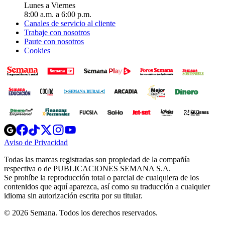
Lunes a Viernes
8:00 a.m. a 6:00 p.m.
Canales de servicio al cliente
Trabaje con nosotros
Paute con nosotros
Cookies
Opens
Opens
Opens
Opens
Opens
in
in
in
in
in
Aviso de Privacidad
Opens
new
new
new
new
new
in
window
window
window
window
window
Todas las marcas registradas son propiedad de la compañía
new
respectiva o de PUBLICACIONES SEMANA S.A.
window
Se prohíbe la reproducción total o parcial de cualquiera de los
contenidos que aquí aparezca, así como su traducción a cualquier
idioma sin autorización escrita por su titular.
© 2026 Semana. Todos los derechos reservados.