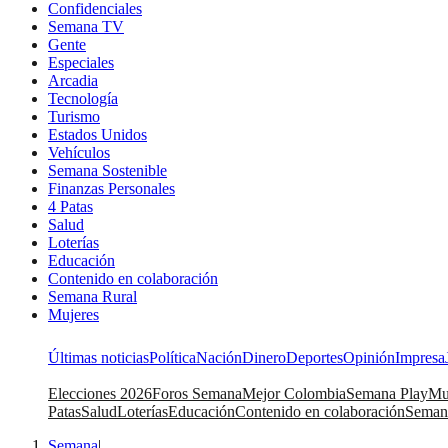
Confidenciales
Semana TV
Gente
Especiales
Arcadia
Tecnología
Turismo
Estados Unidos
Vehículos
Semana Sostenible
Finanzas Personales
4 Patas
Salud
Loterías
Educación
Contenido en colaboración
Semana Rural
Mujeres
Últimas noticias
Política
Nación
Dinero
Deportes
Opinión
Impresa
Elecciones 2026
Foros Semana
Mejor Colombia
Semana Play
Mu
Patas
Salud
Loterías
Educación
Contenido en colaboración
Seman
Semana
|