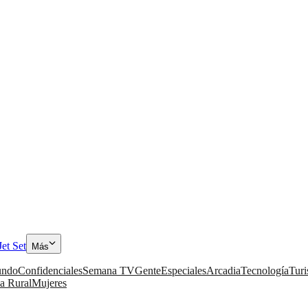
Jet Set
Más
ndo
Confidenciales
Semana TV
Gente
Especiales
Arcadia
Tecnología
Tur
a Rural
Mujeres