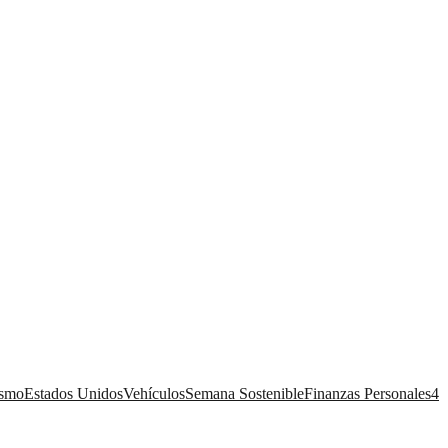
ismo
Estados Unidos
Vehículos
Semana Sostenible
Finanzas Personales
4