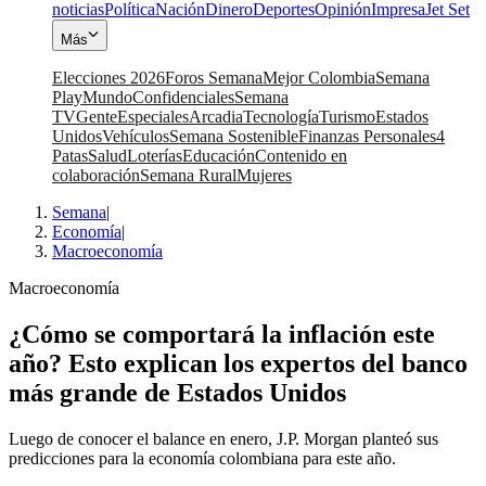
noticias
Política
Nación
Dinero
Deportes
Opinión
Impresa
Jet Set
Más
Elecciones 2026
Foros Semana
Mejor Colombia
Semana
Play
Mundo
Confidenciales
Semana
TV
Gente
Especiales
Arcadia
Tecnología
Turismo
Estados
Unidos
Vehículos
Semana Sostenible
Finanzas Personales
4
Patas
Salud
Loterías
Educación
Contenido en
colaboración
Semana Rural
Mujeres
Semana
|
Economía
|
Macroeconomía
Macroeconomía
¿Cómo se comportará la inflación este
año? Esto explican los expertos del banco
más grande de Estados Unidos
Luego de conocer el balance en enero, J.P. Morgan planteó sus
predicciones para la economía colombiana para este año.