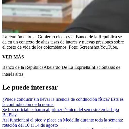
La reunión entre el Gobierno electo y el Banco de la República se
da en un contexto de altas tasas de interés y nuevas presiones sobre
el costo de vida de los colombianos.
Foto:
Screenshot YouTube.
VER MÁS
Banco de la República
Abelardo De La Espriella
Inflación
tasas de
interés altas
Le puede interesar
¿Puede conducir sin llevar la licencia de conducción física? Esta es
la contradicción de la norma
Se hizo oficial: echaron al primer técnico del semestre en la Liga
BetPlay
Así funcionará el pico y placa en Medellín durante toda la semana:
rotación del 10 al 14 de agosto