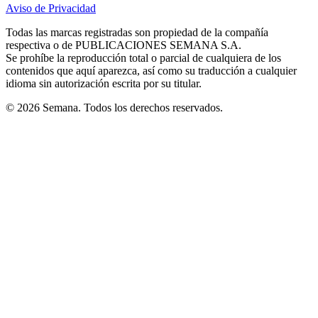
in
in
in
in
in
Aviso de Privacidad
Opens
new
new
new
new
new
in
window
window
window
window
window
Todas las marcas registradas son propiedad de la compañía
new
respectiva o de PUBLICACIONES SEMANA S.A.
window
Se prohíbe la reproducción total o parcial de cualquiera de los
contenidos que aquí aparezca, así como su traducción a cualquier
idioma sin autorización escrita por su titular.
© 2026 Semana. Todos los derechos reservados.