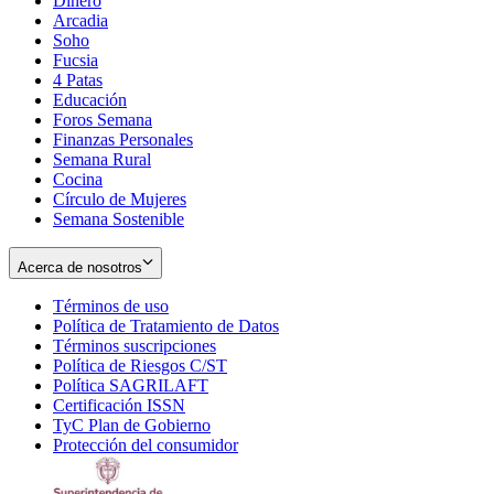
Dinero
Arcadia
Soho
Opens
Fucsia
in
Opens
4 Patas
new
in
Educación
window
new
Foros Semana
window
Finanzas Personales
Semana Rural
Cocina
Círculo de Mujeres
Semana Sostenible
Acerca de nosotros
Términos de uso
Opens
Política de Tratamiento de Datos
in
Opens
Términos suscripciones
new
Opens
in
Política de Riesgos C/ST
window
in
Opens
new
Política SAGRILAFT
Opens
new
in
window
Certificación ISSN
Opens
in
window
new
TyC Plan de Gobierno
in
new
Opens
window
Protección del consumidor
new
window
in
Opens
window
new
in
window
new