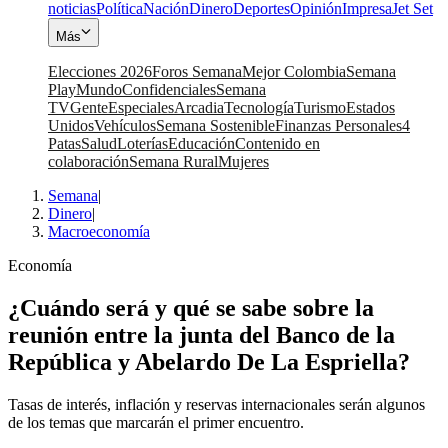
noticias
Política
Nación
Dinero
Deportes
Opinión
Impresa
Jet Set
Más
Elecciones 2026
Foros Semana
Mejor Colombia
Semana
Play
Mundo
Confidenciales
Semana
TV
Gente
Especiales
Arcadia
Tecnología
Turismo
Estados
Unidos
Vehículos
Semana Sostenible
Finanzas Personales
4
Patas
Salud
Loterías
Educación
Contenido en
colaboración
Semana Rural
Mujeres
Semana
|
Dinero
|
Macroeconomía
Economía
¿Cuándo será y qué se sabe sobre la
reunión entre la junta del Banco de la
República y Abelardo De La Espriella?
Tasas de interés, inflación y reservas internacionales serán algunos
de los temas que marcarán el primer encuentro.