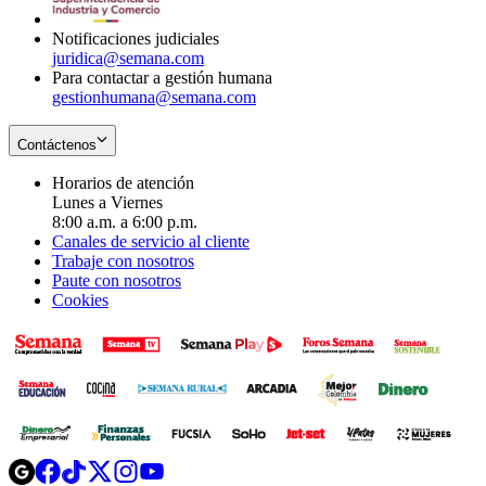
window
Notificaciones judiciales
juridica@semana.com
Para contactar a gestión humana
gestionhumana@semana.com
Contáctenos
Horarios de atención
Lunes a Viernes
8:00 a.m. a 6:00 p.m.
Canales de servicio al cliente
Trabaje con nosotros
Paute con nosotros
Cookies
Opens
Opens
Opens
Opens
Opens