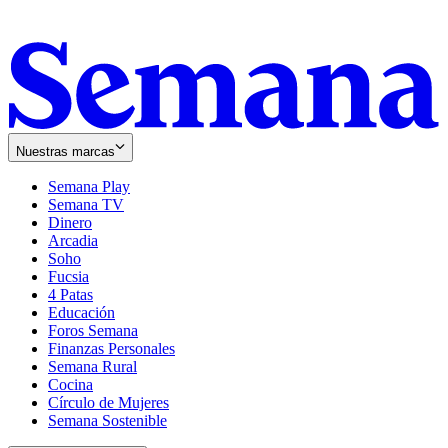
Nuestras marcas
Semana Play
Semana TV
Dinero
Arcadia
Soho
Opens
Fucsia
in
Opens
4 Patas
new
in
Educación
window
new
Foros Semana
window
Finanzas Personales
Semana Rural
Cocina
Círculo de Mujeres
Semana Sostenible