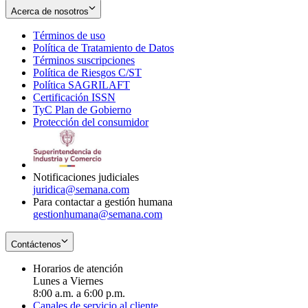
Acerca de nosotros
Términos de uso
Opens
Política de Tratamiento de Datos
in
Opens
Términos suscripciones
new
Opens
in
Política de Riesgos C/ST
window
in
Opens
new
Política SAGRILAFT
Opens
new
in
window
Certificación ISSN
Opens
in
window
new
TyC Plan de Gobierno
in
new
Opens
window
Protección del consumidor
new
window
in
Opens
window
new
in
window
new
window
Notificaciones judiciales
juridica@semana.com
Para contactar a gestión humana
gestionhumana@semana.com
Contáctenos
Horarios de atención
Lunes a Viernes
8:00 a.m. a 6:00 p.m.
Canales de servicio al cliente