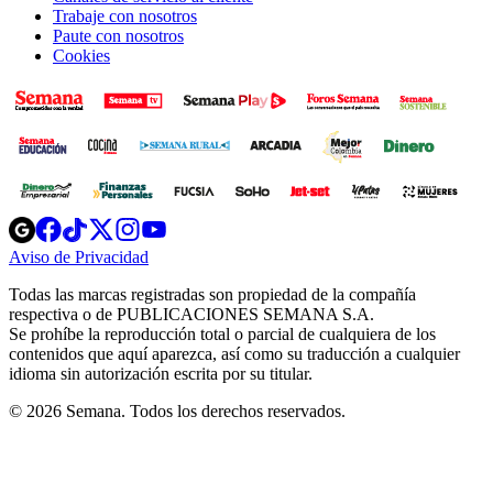
Trabaje con nosotros
Paute con nosotros
Cookies
Opens
Opens
Opens
Opens
Opens
in
in
in
in
in
Aviso de Privacidad
Opens
new
new
new
new
new
in
window
window
window
window
window
Todas las marcas registradas son propiedad de la compañía
new
respectiva o de PUBLICACIONES SEMANA S.A.
window
Se prohíbe la reproducción total o parcial de cualquiera de los
contenidos que aquí aparezca, así como su traducción a cualquier
idioma sin autorización escrita por su titular.
© 2026 Semana. Todos los derechos reservados.