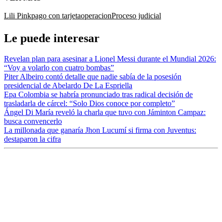
Lili Pink
pago con tarjeta
operacion
Proceso judicial
Le puede interesar
Revelan plan para asesinar a Lionel Messi durante el Mundial 2026:
“Voy a volarlo con cuatro bombas”
Piter Albeiro contó detalle que nadie sabía de la posesión
presidencial de Abelardo De La Espriella
Epa Colombia se habría pronunciado tras radical decisión de
trasladarla de cárcel: “Solo Dios conoce por completo”
Ángel Di María reveló la charla que tuvo con Jáminton Campaz:
busca convencerlo
La millonada que ganaría Jhon Lucumí si firma con Juventus:
destaparon la cifra