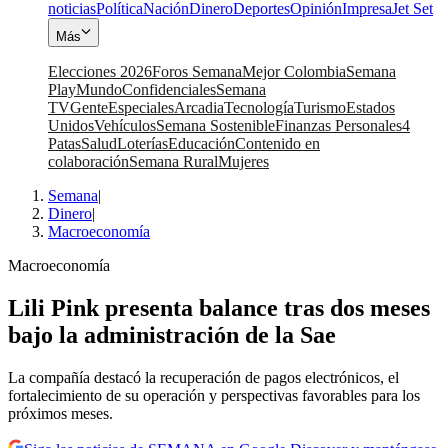
noticias
Política
Nación
Dinero
Deportes
Opinión
Impresa
Jet Set
Más
Elecciones 2026
Foros Semana
Mejor Colombia
Semana
Play
Mundo
Confidenciales
Semana
TV
Gente
Especiales
Arcadia
Tecnología
Turismo
Estados
Unidos
Vehículos
Semana Sostenible
Finanzas Personales
4
Patas
Salud
Loterías
Educación
Contenido en
colaboración
Semana Rural
Mujeres
Semana
|
Dinero
|
Macroeconomía
Macroeconomía
Lili Pink presenta balance tras dos meses
bajo la administración de la Sae
La compañía destacó la recuperación de pagos electrónicos, el
fortalecimiento de su operación y perspectivas favorables para los
próximos meses.