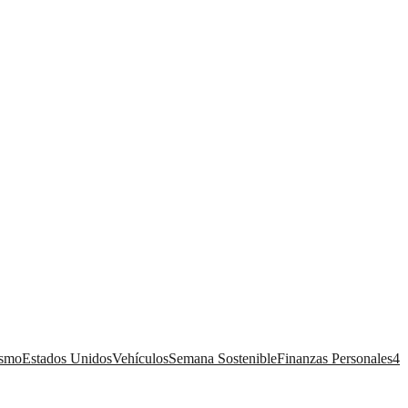
ismo
Estados Unidos
Vehículos
Semana Sostenible
Finanzas Personales
4