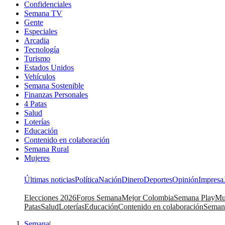
Confidenciales
Semana TV
Gente
Especiales
Arcadia
Tecnología
Turismo
Estados Unidos
Vehículos
Semana Sostenible
Finanzas Personales
4 Patas
Salud
Loterías
Educación
Contenido en colaboración
Semana Rural
Mujeres
Últimas noticias
Política
Nación
Dinero
Deportes
Opinión
Impresa
Elecciones 2026
Foros Semana
Mejor Colombia
Semana Play
Mu
Patas
Salud
Loterías
Educación
Contenido en colaboración
Seman
Semana
|