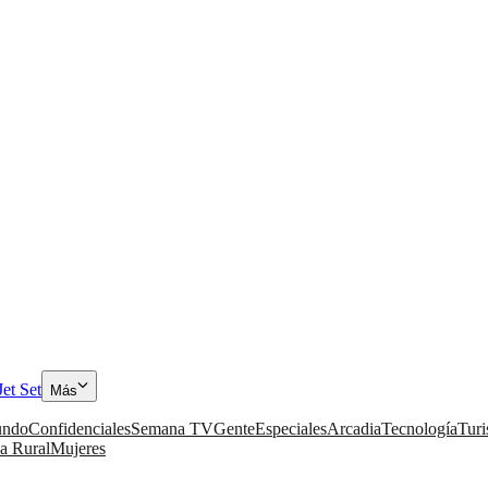
Jet Set
Más
ndo
Confidenciales
Semana TV
Gente
Especiales
Arcadia
Tecnología
Tur
a Rural
Mujeres