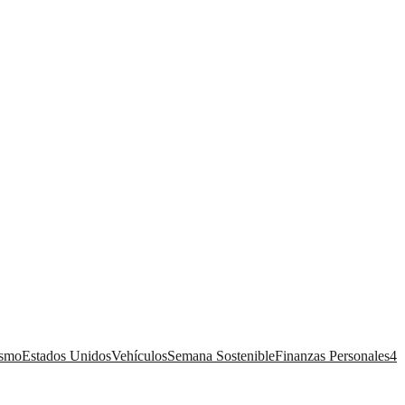
ismo
Estados Unidos
Vehículos
Semana Sostenible
Finanzas Personales
4