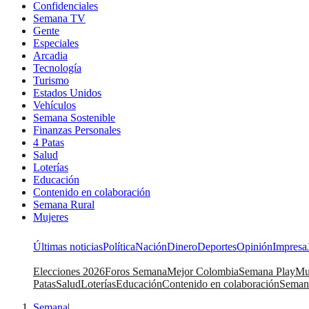
Confidenciales
Semana TV
Gente
Especiales
Arcadia
Tecnología
Turismo
Estados Unidos
Vehículos
Semana Sostenible
Finanzas Personales
4 Patas
Salud
Loterías
Educación
Contenido en colaboración
Semana Rural
Mujeres
Últimas noticias
Política
Nación
Dinero
Deportes
Opinión
Impresa
Elecciones 2026
Foros Semana
Mejor Colombia
Semana Play
Mu
Patas
Salud
Loterías
Educación
Contenido en colaboración
Seman
Semana
|