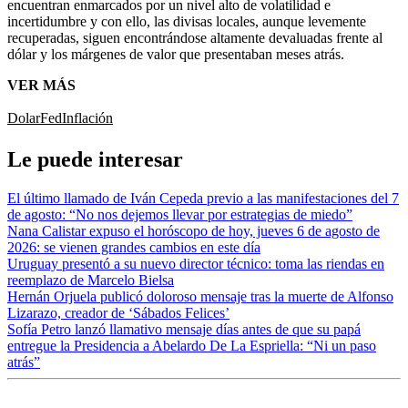
encuentran enmarcados por un nivel alto de volatilidad e
incertidumbre y con ello, las divisas locales, aunque levemente
recuperadas, siguen encontrándose altamente devaluadas frente al
dólar y los márgenes de valor que presentaban meses atrás.
VER MÁS
Dolar
Fed
Inflación
Le puede interesar
El último llamado de Iván Cepeda previo a las manifestaciones del 7
de agosto: “No nos dejemos llevar por estrategias de miedo”
Nana Calistar expuso el horóscopo de hoy, jueves 6 de agosto de
2026: se vienen grandes cambios en este día
Uruguay presentó a su nuevo director técnico: toma las riendas en
reemplazo de Marcelo Bielsa
Hernán Orjuela publicó doloroso mensaje tras la muerte de Alfonso
Lizarazo, creador de ‘Sábados Felices’
Sofía Petro lanzó llamativo mensaje días antes de que su papá
entregue la Presidencia a Abelardo De La Espriella: “Ni un paso
atrás”