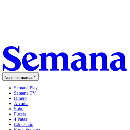
Nuestras marcas
Semana Play
Semana TV
Dinero
Arcadia
Soho
Opens
Fucsia
in
Opens
4 Patas
new
in
Educación
window
new
Foros Semana
window