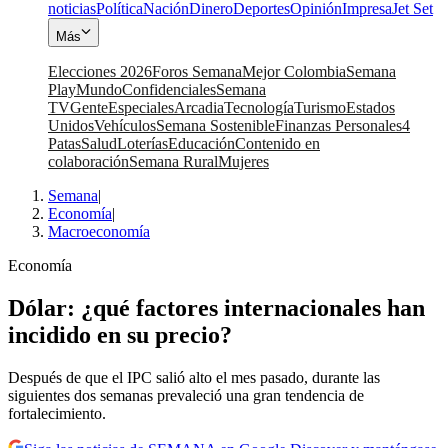
noticias
Política
Nación
Dinero
Deportes
Opinión
Impresa
Jet Set
Más
Elecciones 2026
Foros Semana
Mejor Colombia
Semana
Play
Mundo
Confidenciales
Semana
TV
Gente
Especiales
Arcadia
Tecnología
Turismo
Estados
Unidos
Vehículos
Semana Sostenible
Finanzas Personales
4
Patas
Salud
Loterías
Educación
Contenido en
colaboración
Semana Rural
Mujeres
Semana
|
Economía
|
Macroeconomía
Economía
Dólar: ¿qué factores internacionales han
incidido en su precio?
Después de que el IPC salió alto el mes pasado, durante las
siguientes dos semanas prevaleció una gran tendencia de
fortalecimiento.