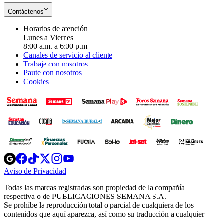
Contáctenos
Horarios de atención
Lunes a Viernes
8:00 a.m. a 6:00 p.m.
Canales de servicio al cliente
Trabaje con nosotros
Paute con nosotros
Cookies
Opens
Opens
Opens
Opens
Opens
in
in
in
in
in
Aviso de Privacidad
Opens
new
new
new
new
new
in
window
window
window
window
window
Todas las marcas registradas son propiedad de la compañía
new
respectiva o de PUBLICACIONES SEMANA S.A.
window
Se prohíbe la reproducción total o parcial de cualquiera de los
contenidos que aquí aparezca, así como su traducción a cualquier