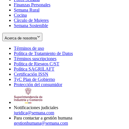
Finanzas Personales
Semana Rural
Cocina
Círculo de Mujeres
Semana Sostenible
Acerca de nosotros
Términos de uso
Opens
Política de Tratamiento de Datos
in
Opens
Términos suscripciones
new
Opens
in
Política de Riesgos C/ST
window
in
Opens
new
Política SAGRILAFT
Opens
new
in
window
Certificación ISSN
Opens
in
window
new
TyC Plan de Gobierno
in
new
Opens
window
Protección del consumidor
new
window
in
Opens
window
new
in
window
new
window
Notificaciones judiciales
juridica@semana.com
Para contactar a gestión humana
gestionhumana@semana.com