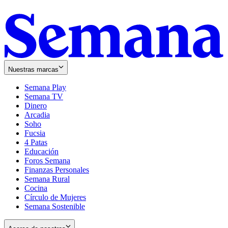
Nuestras marcas
Semana Play
Semana TV
Dinero
Arcadia
Soho
Opens
Fucsia
in
Opens
4 Patas
new
in
Educación
window
new
Foros Semana
window
Finanzas Personales
Semana Rural
Cocina
Círculo de Mujeres
Semana Sostenible