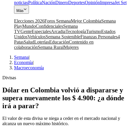
noticias
Política
Nación
Dinero
Deportes
Opinión
Impresa
Jet Set
Más
Elecciones 2026
Foros Semana
Mejor Colombia
Semana
Play
Mundo
Confidenciales
Semana
TV
Gente
Especiales
Arcadia
Tecnología
Turismo
Estados
Unidos
Vehículos
Semana Sostenible
Finanzas Personales
4
Patas
Salud
Loterías
Educación
Contenido en
colaboración
Semana Rural
Mujeres
Semana
|
Economía
|
Macroeconomía
Divisas
Dólar en Colombia volvió a dispararse y
supera nuevamente los $ 4.900: ¿a dónde
irá a parar?
El valor de esta divisa se niega a ceder en el mercado nacional y
alcanza un nuevo máximo histórico.