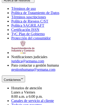
Acerca de nosotros
Términos de uso
Opens
Política de Tratamiento de Datos
in
Opens
Términos suscripciones
new
Opens
in
Política de Riesgos C/ST
window
in
Opens
new
Política SAGRILAFT
Opens
new
in
window
Certificación ISSN
Opens
in
window
new
TyC Plan de Gobierno
in
new
Opens
window
Protección del consumidor
new
window
in
Opens
window
new
in
window
new
window
Notificaciones judiciales
juridica@semana.com
Para contactar a gestión humana
gestionhumana@semana.com
Contáctenos
Horarios de atención
Lunes a Viernes
8:00 a.m. a 6:00 p.m.
Canales de servicio al cliente
Trabaje con nosotros