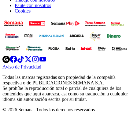
Paute con nosotros
Cookies
Opens
Opens
Opens
Opens
Opens
in
in
in
in
in
Aviso de Privacidad
Opens
new
new
new
new
new
in
window
window
window
window
window
Todas las marcas registradas son propiedad de la compañía
new
respectiva o de PUBLICACIONES SEMANA S.A.
window
Se prohíbe la reproducción total o parcial de cualquiera de los
contenidos que aquí aparezca, así como su traducción a cualquier
idioma sin autorización escrita por su titular.
© 2026 Semana. Todos los derechos reservados.