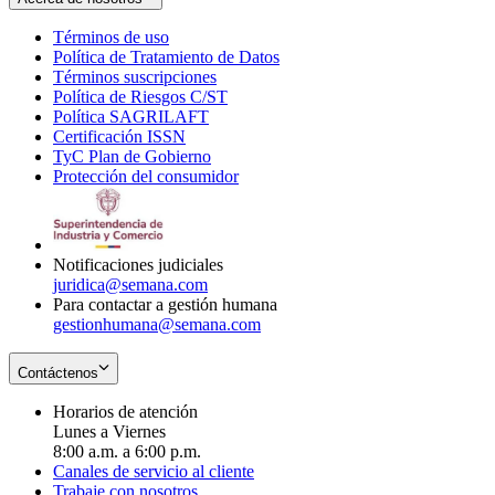
Términos de uso
Opens
Política de Tratamiento de Datos
in
Opens
Términos suscripciones
new
Opens
in
Política de Riesgos C/ST
window
in
Opens
new
Política SAGRILAFT
Opens
new
in
window
Certificación ISSN
Opens
in
window
new
TyC Plan de Gobierno
in
new
Opens
window
Protección del consumidor
new
window
in
Opens
window
new
in
window
new
window
Notificaciones judiciales
juridica@semana.com
Para contactar a gestión humana
gestionhumana@semana.com
Contáctenos
Horarios de atención
Lunes a Viernes
8:00 a.m. a 6:00 p.m.
Canales de servicio al cliente
Trabaje con nosotros