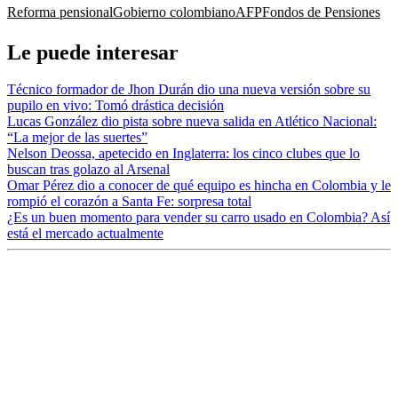
Reforma pensional
Gobierno colombiano
AFP
Fondos de Pensiones
Le puede interesar
Técnico formador de Jhon Durán dio una nueva versión sobre su
pupilo en vivo: Tomó drástica decisión
Lucas González dio pista sobre nueva salida en Atlético Nacional:
“La mejor de las suertes”
Nelson Deossa, apetecido en Inglaterra: los cinco clubes que lo
buscan tras golazo al Arsenal
Omar Pérez dio a conocer de qué equipo es hincha en Colombia y le
rompió el corazón a Santa Fe: sorpresa total
¿Es un buen momento para vender su carro usado en Colombia? Así
está el mercado actualmente