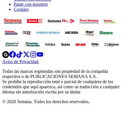
Paute con nosotros
Cookies
Opens
Opens
Opens
Opens
Opens
in
in
in
in
in
Aviso de Privacidad
Opens
new
new
new
new
new
in
window
window
window
window
window
Todas las marcas registradas son propiedad de la compañía
new
respectiva o de PUBLICACIONES SEMANA S.A.
window
Se prohíbe la reproducción total o parcial de cualquiera de los
contenidos que aquí aparezca, así como su traducción a cualquier
idioma sin autorización escrita por su titular.
© 2026 Semana. Todos los derechos reservados.