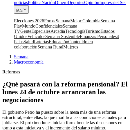
noticias
Política
Nación
Dinero
Deportes
Opinión
Impresa
Jet Set
Más
Elecciones 2026
Foros Semana
Mejor Colombia
Semana
Play
Mundo
Confidenciales
Semana
TV
Gente
Especiales
Arcadia
Tecnología
Turismo
Estados
Unidos
Vehículos
Semana Sostenible
Finanzas Personales
4
Patas
Salud
Loterías
Educación
Contenido en
colaboración
Semana Rural
Mujeres
Semana
|
Macroeconomía
Reformas
¿Qué pasará con la reforma pensional? El
lunes 24 de octubre arrancarán las
negociaciones
El gobierno Petro ha puesto sobre la mesa más de una reforma
estructural, entre ellas, la que modifica las condiciones actuales para
jubilarse. El próximo lunes inician formalmente las discusiones en
torno a esta iniciativa y al incremento del salario mínimo.