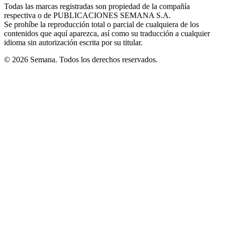
window
window
window
window
window
Todas las marcas registradas son propiedad de la compañía
new
respectiva o de PUBLICACIONES SEMANA S.A.
window
Se prohíbe la reproducción total o parcial de cualquiera de los
contenidos que aquí aparezca, así como su traducción a cualquier
idioma sin autorización escrita por su titular.
© 2026 Semana. Todos los derechos reservados.