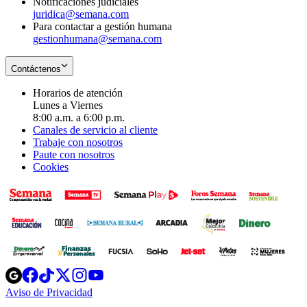
Notificaciones judiciales
juridica@semana.com
Para contactar a gestión humana
gestionhumana@semana.com
Contáctenos
Horarios de atención
Lunes a Viernes
8:00 a.m. a 6:00 p.m.
Canales de servicio al cliente
Trabaje con nosotros
Paute con nosotros
Cookies
Opens
Opens
Opens
Opens
Opens
in
in
in
in
in
Aviso de Privacidad
Opens
new
new
new
new
new
in