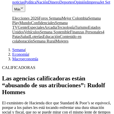
noticias
Política
Nación
Dinero
Deportes
Opinión
Impresa
Jet Set
Más
Elecciones 2026
Foros Semana
Mejor Colombia
Semana
Play
Mundo
Confidenciales
Semana
TV
Gente
Especiales
Arcadia
Tecnología
Turismo
Estados
Unidos
Vehículos
Semana Sostenible
Finanzas Personales
4
Patas
Salud
Loterías
Educación
Contenido en
colaboración
Semana Rural
Mujeres
Semana
|
Economía
|
Macroeconomía
CALIFICADORAS
Las agencias calificadoras están
“abusando de sus atribuciones”: Rudolf
Hommes
El exministro de Hacienda dice que Standard & Poor’s se equivocó,
porque a los países les está tocando enfrentar una dura situación
social y fiscal, que no se puede mirar con el mismo lente de tiempos