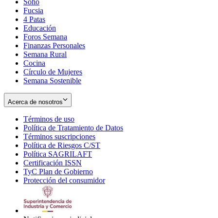
Soho
Opens
Fucsia
in
Opens
4 Patas
new
in
Educación
window
new
Foros Semana
window
Finanzas Personales
Semana Rural
Cocina
Círculo de Mujeres
Semana Sostenible
Acerca de nosotros
Términos de uso
Opens
Política de Tratamiento de Datos
in
Opens
Términos suscripciones
new
Opens
in
Política de Riesgos C/ST
window
in
Opens
new
Política SAGRILAFT
Opens
new
in
window
Certificación ISSN
Opens
in
window
new
TyC Plan de Gobierno
in
new
Opens
window
Protección del consumidor
new
window
in
Opens
window
new
in
window
new
window