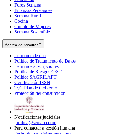
Foros Semana
window
Finanzas Personales
Semana Rural
Cocina
Círculo de Mujeres
Semana Sostenible
Acerca de nosotros
Términos de uso
Opens
Política de Tratamiento de Datos
in
Opens
Términos suscripciones
new
Opens
in
Política de Riesgos C/ST
window
in
Opens
new
Política SAGRILAFT
Opens
new
in
window
Certificación ISSN
Opens
in
window
new
TyC Plan de Gobierno
in
new
Opens
window
Protección del consumidor
new
window
in
Opens
window
new
in
window
new
window
Notificaciones judiciales
juridica@semana.com
Para contactar a gestión humana
gestionhumana@semana.com