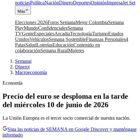
noticias
Política
Nación
Dinero
Deportes
Opinión
Impresa
Jet Set
Más
Elecciones 2026
Foros Semana
Mejor Colombia
Semana
Play
Mundo
Confidenciales
Semana
TV
Gente
Especiales
Arcadia
Tecnología
Turismo
Estados
Unidos
Vehículos
Semana Sostenible
Finanzas Personales
4
Patas
Salud
Loterías
Educación
Contenido en
colaboración
Semana Rural
Mujeres
Semana
|
Dinero
|
Macroeconomía
Economía
Precio del euro se desploma en la tarde
del miércoles 10 de junio de 2026
La Unión Europea es el tercer socio comercial de nuestra nación.
Siga las noticias de SEMANA en Google Discover y manténgase
informado