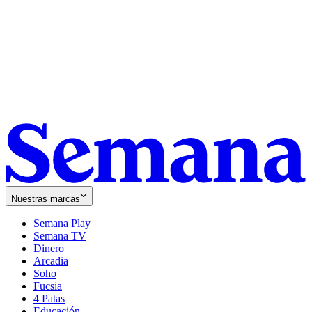
Nuestras marcas
Semana Play
Semana TV
Dinero
Arcadia
Soho
Opens
Fucsia
in
Opens
4 Patas
new
in
Educación
window
new