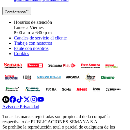
Contáctenos
Horarios de atención
Lunes a Viernes
8:00 a.m. a 6:00 p.m.
Canales de servicio al cliente
Trabaje con nosotros
Paute con nosotros
Cookies
Opens
Opens
Opens
Opens
Opens
in
in
in
in
in
Aviso de Privacidad
Opens
new
new
new
new
new
in
window
window
window
window
window
Todas las marcas registradas son propiedad de la compañía
new
respectiva o de PUBLICACIONES SEMANA S.A.
window
Se prohíbe la reproducción total o parcial de cualquiera de los