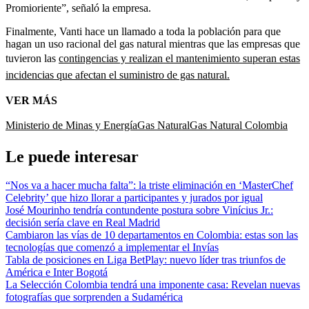
Promioriente”, señaló la empresa.
Finalmente, Vanti hace un llamado a toda la población para que
hagan un uso racional del gas natural mientras que las empresas que
tuvieron las
contingencias y realizan el mantenimiento superan estas
incidencias que afectan el suministro de gas natural.
VER MÁS
Ministerio de Minas y Energía
Gas Natural
Gas Natural Colombia
Le puede interesar
“Nos va a hacer mucha falta”: la triste eliminación en ‘MasterChef
Celebrity’ que hizo llorar a participantes y jurados por igual
José Mourinho tendría contundente postura sobre Vinícius Jr.:
decisión sería clave en Real Madrid
Cambiaron las vías de 10 departamentos en Colombia: estas son las
tecnologías que comenzó a implementar el Invías
Tabla de posiciones en Liga BetPlay: nuevo líder tras triunfos de
América e Inter Bogotá
La Selección Colombia tendrá una imponente casa: Revelan nuevas
fotografías que sorprenden a Sudamérica