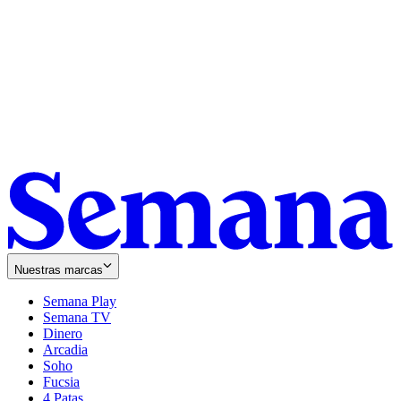
Nuestras marcas
Semana Play
Semana TV
Dinero
Arcadia
Soho
Opens
Fucsia
in
Opens
4 Patas
new
in