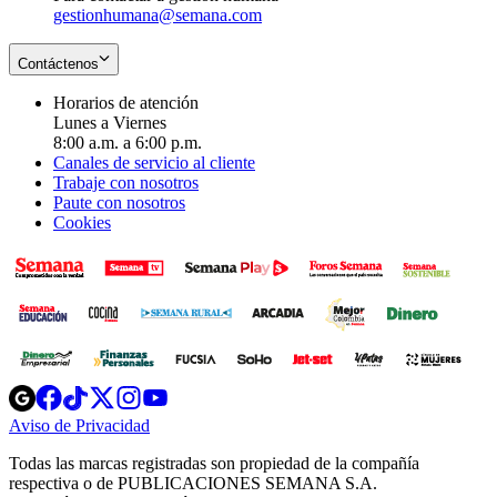
gestionhumana@semana.com
Contáctenos
Horarios de atención
Lunes a Viernes
8:00 a.m. a 6:00 p.m.
Canales de servicio al cliente
Trabaje con nosotros
Paute con nosotros
Cookies
Opens
Opens
Opens
Opens
Opens
in
in
in
in
in
Aviso de Privacidad
Opens
new
new
new
new
new
in
window
window
window
window
window
Todas las marcas registradas son propiedad de la compañía
new
respectiva o de PUBLICACIONES SEMANA S.A.
window