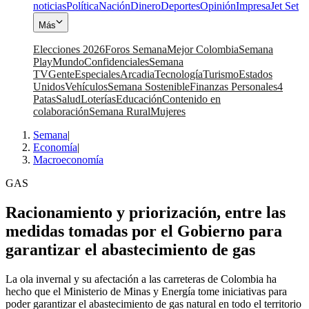
noticias
Política
Nación
Dinero
Deportes
Opinión
Impresa
Jet Set
Más
Elecciones 2026
Foros Semana
Mejor Colombia
Semana
Play
Mundo
Confidenciales
Semana
TV
Gente
Especiales
Arcadia
Tecnología
Turismo
Estados
Unidos
Vehículos
Semana Sostenible
Finanzas Personales
4
Patas
Salud
Loterías
Educación
Contenido en
colaboración
Semana Rural
Mujeres
Semana
|
Economía
|
Macroeconomía
GAS
Racionamiento y priorización, entre las
medidas tomadas por el Gobierno para
garantizar el abastecimiento de gas
La ola invernal y su afectación a las carreteras de Colombia ha
hecho que el Ministerio de Minas y Energía tome iniciativas para
poder garantizar el abastecimiento de gas natural en todo el territorio