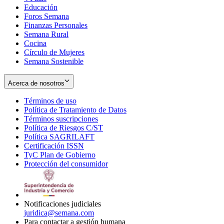
Educación
window
new
Foros Semana
window
Finanzas Personales
Semana Rural
Cocina
Círculo de Mujeres
Semana Sostenible
Acerca de nosotros
Términos de uso
Opens
Política de Tratamiento de Datos
in
Opens
Términos suscripciones
new
Opens
in
Política de Riesgos C/ST
window
in
Opens
new
Política SAGRILAFT
Opens
new
in
window
Certificación ISSN
Opens
in
window
new
TyC Plan de Gobierno
in
new
Opens
window
Protección del consumidor
new
window
in
Opens
window
new
in
window
new
window
Notificaciones judiciales
juridica@semana.com
Para contactar a gestión humana