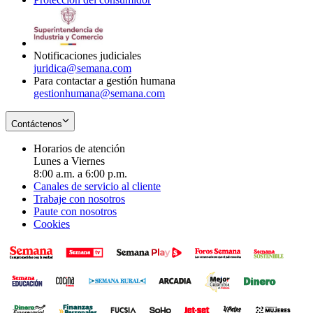
window
new
in
window
new
window
Notificaciones judiciales
juridica@semana.com
Para contactar a gestión humana
gestionhumana@semana.com
Contáctenos
Horarios de atención
Lunes a Viernes
8:00 a.m. a 6:00 p.m.
Canales de servicio al cliente
Trabaje con nosotros
Paute con nosotros
Cookies