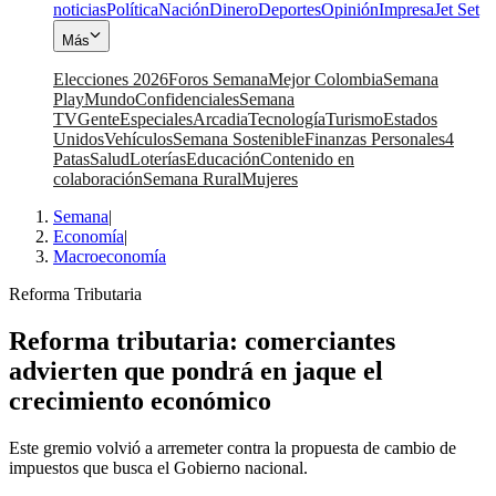
noticias
Política
Nación
Dinero
Deportes
Opinión
Impresa
Jet Set
Más
Elecciones 2026
Foros Semana
Mejor Colombia
Semana
Play
Mundo
Confidenciales
Semana
TV
Gente
Especiales
Arcadia
Tecnología
Turismo
Estados
Unidos
Vehículos
Semana Sostenible
Finanzas Personales
4
Patas
Salud
Loterías
Educación
Contenido en
colaboración
Semana Rural
Mujeres
Semana
|
Economía
|
Macroeconomía
Reforma Tributaria
Reforma tributaria: comerciantes
advierten que pondrá en jaque el
crecimiento económico
Este gremio volvió a arremeter contra la propuesta de cambio de
impuestos que busca el Gobierno nacional.