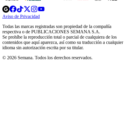
Opens
Opens
Opens
Opens
Opens
in
in
in
in
in
Aviso de Privacidad
Opens
new
new
new
new
new
in
window
window
window
window
window
Todas las marcas registradas son propiedad de la compañía
new
respectiva o de PUBLICACIONES SEMANA S.A.
window
Se prohíbe la reproducción total o parcial de cualquiera de los
contenidos que aquí aparezca, así como su traducción a cualquier
idioma sin autorización escrita por su titular.
© 2026 Semana. Todos los derechos reservados.