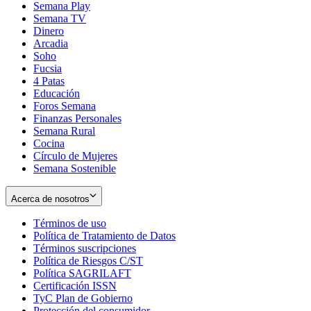
Semana Play
Semana TV
Dinero
Arcadia
Soho
Opens
Fucsia
in
Opens
4 Patas
new
in
Educación
window
new
Foros Semana
window
Finanzas Personales
Semana Rural
Cocina
Círculo de Mujeres
Semana Sostenible
Acerca de nosotros
Términos de uso
Opens
Política de Tratamiento de Datos
in
Opens
Términos suscripciones
new
Opens
in
Política de Riesgos C/ST
window
in
Opens
new
Política SAGRILAFT
Opens
new
in
window
Certificación ISSN
Opens
in
window
new
TyC Plan de Gobierno
in
new
Opens
window
Protección del consumidor
new
window
in
Opens