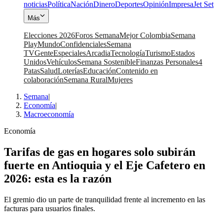
noticias
Política
Nación
Dinero
Deportes
Opinión
Impresa
Jet Set
Más
Elecciones 2026
Foros Semana
Mejor Colombia
Semana
Play
Mundo
Confidenciales
Semana
TV
Gente
Especiales
Arcadia
Tecnología
Turismo
Estados
Unidos
Vehículos
Semana Sostenible
Finanzas Personales
4
Patas
Salud
Loterías
Educación
Contenido en
colaboración
Semana Rural
Mujeres
Semana
|
Economía
|
Macroeconomía
Economía
Tarifas de gas en hogares solo subirán
fuerte en Antioquia y el Eje Cafetero en
2026: esta es la razón
El gremio dio un parte de tranquilidad frente al incremento en las
facturas para usuarios finales.