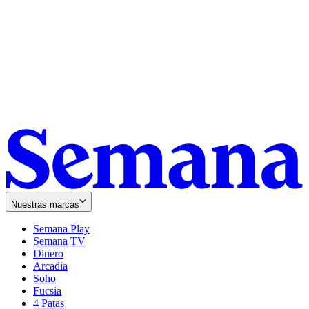
Nuestras marcas
Semana Play
Semana TV
Dinero
Arcadia
Soho
Opens
Fucsia
in
Opens
4 Patas
new
in