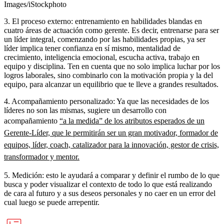
Images/iStockphoto
3. El proceso externo: entrenamiento en habilidades blandas en
cuatro áreas de actuación como gerente. Es decir, entrenarse para ser
un líder integral, comenzando por las habilidades propias, ya ser
líder implica tener confianza en sí mismo, mentalidad de
crecimiento, inteligencia emocional, escucha activa, trabajo en
equipo y disciplina. Ten en cuenta que no solo implica luchar por los
logros laborales, sino combinarlo con la motivación propia y la del
equipo, para alcanzar un equilibrio que te lleve a grandes resultados.
4. Acompañamiento personalizado: Ya que las necesidades de los
líderes no son las mismas, sugiere un desarrollo con
acompañamiento
“a la medida” de los atributos esperados de un
Gerente-Líder, que le permitirán ser un gran motivador, formador de
equipos, líder, coach, catalizador para la innovación, gestor de crisis,
transformador y mentor.
5. Medición: esto le ayudará a comparar y definir el rumbo de lo que
busca y poder visualizar el contexto de todo lo que está realizando
de cara al futuro y a sus deseos personales y no caer en un error del
cual luego se puede arrepentir.