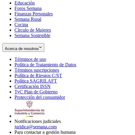
Educación
window
new
Foros Semana
window
Finanzas Personales
Semana Rural
Cocina
Círculo de Mujeres
Semana Sostenible
Acerca de nosotros
Términos de uso
Opens
Política de Tratamiento de Datos
in
Opens
Términos suscripciones
new
Opens
in
Política de Riesgos C/ST
window
in
Opens
new
Política SAGRILAFT
Opens
new
in
window
Certificación ISSN
Opens
in
window
new
TyC Plan de Gobierno
in
new
Opens
window
Protección del consumidor
new
window
in
Opens
window
new
in
window
new
window
Notificaciones judiciales
juridica@semana.com
Para contactar a gestión humana