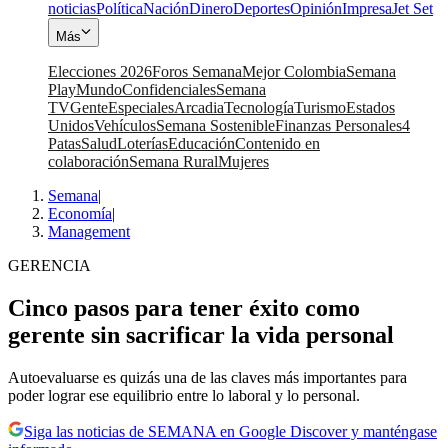
noticias
Política
Nación
Dinero
Deportes
Opinión
Impresa
Jet Set
Más
Elecciones 2026
Foros Semana
Mejor Colombia
Semana
Play
Mundo
Confidenciales
Semana
TV
Gente
Especiales
Arcadia
Tecnología
Turismo
Estados
Unidos
Vehículos
Semana Sostenible
Finanzas Personales
4
Patas
Salud
Loterías
Educación
Contenido en
colaboración
Semana Rural
Mujeres
Semana
|
Economía
|
Management
GERENCIA
Cinco pasos para tener éxito como
gerente sin sacrificar la vida personal
Autoevaluarse es quizás una de las claves más importantes para
poder lograr ese equilibrio entre lo laboral y lo personal.
Siga las noticias de SEMANA en Google Discover y manténgase