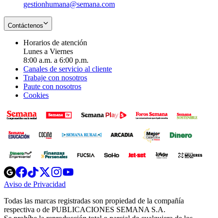
gestionhumana@semana.com
Contáctenos
Horarios de atención
Lunes a Viernes
8:00 a.m. a 6:00 p.m.
Canales de servicio al cliente
Trabaje con nosotros
Paute con nosotros
Cookies
Opens
Opens
Opens
Opens
Opens
in
in
in
in
in
Aviso de Privacidad
Opens
new
new
new
new
new
in
window
window
window
window
window
Todas las marcas registradas son propiedad de la compañía
new
respectiva o de PUBLICACIONES SEMANA S.A.
window