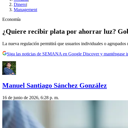
Dinero
|
Management
Economía
¿Quiere recibir plata por ahorrar luz? G
La nueva regulación permitirá que usuarios individuales o agrupados r
Siga las noticias de SEMANA en Google Discover y manténgase 
Manuel Santiago Sánchez González
16 de junio de 2026, 6:28 p. m.