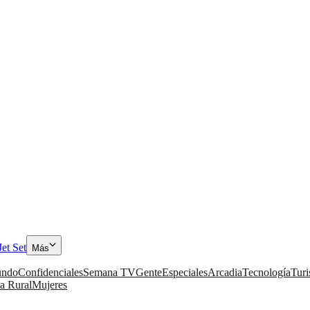
Jet Set
Más
ndo
Confidenciales
Semana TV
Gente
Especiales
Arcadia
Tecnología
Tur
a Rural
Mujeres