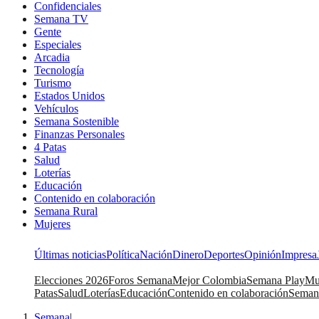
Confidenciales
Semana TV
Gente
Especiales
Arcadia
Tecnología
Turismo
Estados Unidos
Vehículos
Semana Sostenible
Finanzas Personales
4 Patas
Salud
Loterías
Educación
Contenido en colaboración
Semana Rural
Mujeres
Últimas noticias
Política
Nación
Dinero
Deportes
Opinión
Impresa
Elecciones 2026
Foros Semana
Mejor Colombia
Semana Play
Mu
Patas
Salud
Loterías
Educación
Contenido en colaboración
Seman
Semana
|