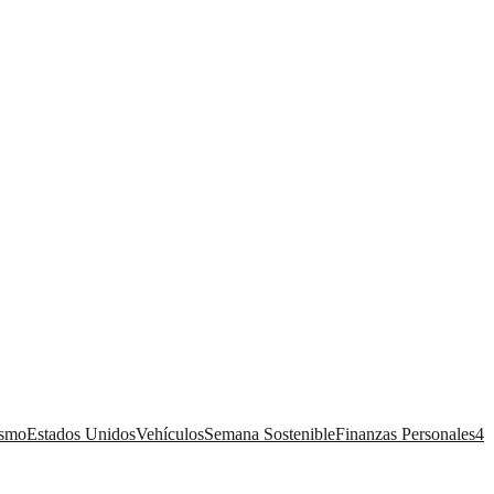
ismo
Estados Unidos
Vehículos
Semana Sostenible
Finanzas Personales
4