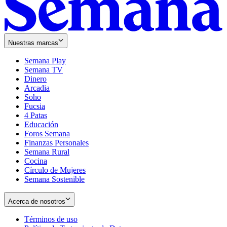
Nuestras marcas
Semana Play
Semana TV
Dinero
Arcadia
Soho
Opens
Fucsia
in
Opens
4 Patas
new
in
Educación
window
new
Foros Semana
window
Finanzas Personales
Semana Rural
Cocina
Círculo de Mujeres
Semana Sostenible
Acerca de nosotros
Términos de uso
Opens