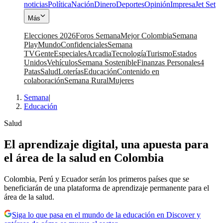
noticias
Política
Nación
Dinero
Deportes
Opinión
Impresa
Jet Set
Más
Elecciones 2026
Foros Semana
Mejor Colombia
Semana
Play
Mundo
Confidenciales
Semana
TV
Gente
Especiales
Arcadia
Tecnología
Turismo
Estados
Unidos
Vehículos
Semana Sostenible
Finanzas Personales
4
Patas
Salud
Loterías
Educación
Contenido en
colaboración
Semana Rural
Mujeres
Semana
|
Educación
Salud
El aprendizaje digital, una apuesta para
el área de la salud en Colombia
Colombia, Perú y Ecuador serán los primeros países que se
beneficiarán de una plataforma de aprendizaje permanente para el
área de la salud.
Siga lo que pasa en el mundo de la educación en Discover y