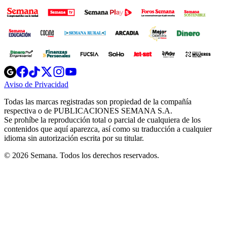
Opens
Opens
Opens
Opens
Opens
in
in
in
in
in
Aviso de Privacidad
Opens
new
new
new
new
new
in
window
window
window
window
window
Todas las marcas registradas son propiedad de la compañía
new
respectiva o de PUBLICACIONES SEMANA S.A.
window
Se prohíbe la reproducción total o parcial de cualquiera de los
contenidos que aquí aparezca, así como su traducción a cualquier
idioma sin autorización escrita por su titular.
© 2026 Semana. Todos los derechos reservados.