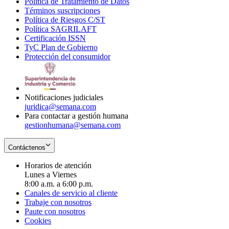
Política de Tratamiento de Datos
in
Opens
Términos suscripciones
new
Opens
in
Política de Riesgos C/ST
window
in
Opens
new
Política SAGRILAFT
Opens
new
in
window
Certificación ISSN
Opens
in
window
new
TyC Plan de Gobierno
in
new
Opens
window
Protección del consumidor
new
window
in
Opens
window
new
in
window
new
window
Notificaciones judiciales
juridica@semana.com
Para contactar a gestión humana
gestionhumana@semana.com
Contáctenos
Horarios de atención
Lunes a Viernes
8:00 a.m. a 6:00 p.m.
Canales de servicio al cliente
Trabaje con nosotros
Paute con nosotros
Cookies