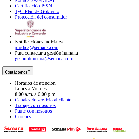
Política SAGRILAFT
Opens
new
in
window
Certificación ISSN
Opens
in
window
new
TyC Plan de Gobierno
in
new
Opens
window
Protección del consumidor
new
window
in
Opens
window
new
in
window
new
window
Notificaciones judiciales
juridica@semana.com
Para contactar a gestión humana
gestionhumana@semana.com
Contáctenos
Horarios de atención
Lunes a Viernes
8:00 a.m. a 6:00 p.m.
Canales de servicio al cliente
Trabaje con nosotros
Paute con nosotros
Cookies