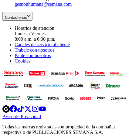
gestionhumana@semana.com
Contáctenos
Horarios de atención
Lunes a Viernes
8:00 a.m. a 6:00 p.m.
Canales de servicio al cliente
Trabaje con nosotros
Paute con nosotros
Cookies
Opens
Opens
Opens
Opens
Opens
in
in
in
in
in
Aviso de Privacidad
Opens
new
new
new
new
new
in
window
window
window
window
window
Todas las marcas registradas son propiedad de la compañía
new
respectiva o de PUBLICACIONES SEMANA S.A.
window