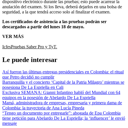
dispositivo electrónico durante las pruebas; esto puede acarrear la
anulación del examen. Si los lleva, deberá dejarlos en una bolsa de
seguridad, a la que tendrá acceso solo al finalizar el examen.
Los certificados de asistencia a las pruebas podrán ser
descargados a partir del lunes 18 de mayo.
VER MÁS
Icfes
Pruebas Saber Pro y TyT.
Le puede interesar
Así fueron las últimas entregas presidenciales en Colombia: el ritual
que Petro decidió no cumplir
Barranquilla y el concierto ‘Capital de la Patria Milagro’ mientras se
posesiona De La Espriella en Cali
Exclusiva SEMANA: Gianni Infantino habló del Mundial con 64
equipos en la posesión de Abelardo De La Espriella
Mamá, administradora de empresas, empresaria y primera dama de
Colombia: la trayectoria de Ana Lucía Pineda
“Tengo un documento por entregarle”: abogada de Epa Colombia
tiene petición para Abelardo De La Espriella; la ‘influencer’ le envió
mensaje