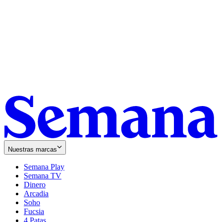
Nuestras marcas
Semana Play
Semana TV
Dinero
Arcadia
Soho
Opens
Fucsia
in
Opens
4 Patas
new
in