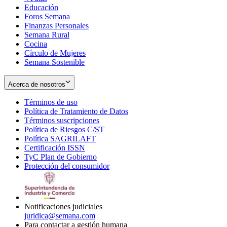
Educación
window
new
Foros Semana
window
Finanzas Personales
Semana Rural
Cocina
Círculo de Mujeres
Semana Sostenible
Acerca de nosotros
Términos de uso
Opens
Política de Tratamiento de Datos
in
Opens
Términos suscripciones
new
Opens
in
Política de Riesgos C/ST
window
in
Opens
new
Política SAGRILAFT
Opens
new
in
window
Certificación ISSN
Opens
in
window
new
TyC Plan de Gobierno
in
new
Opens
window
Protección del consumidor
new
window
in
Opens
window
new
in
window
new
window
Notificaciones judiciales
juridica@semana.com
Para contactar a gestión humana