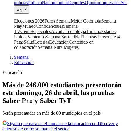
noticias
Política
Nación
Dinero
Deportes
Opinión
Impresa
Jet Set
Más
Elecciones 2026
Foros Semana
Mejor Colombia
Semana
Play
Mundo
Confidenciales
Semana
TV
Gente
Especiales
Arcadia
Tecnología
Turismo
Estados
Unidos
Vehículos
Semana Sostenible
Finanzas Personales
4
Patas
Salud
Loterías
Educación
Contenido en
colaboración
Semana Rural
Mujeres
Semana
|
Educación
Educación
Más de 246.000 estudiantes presentarán
este domingo, 26 de abril, las pruebas
Saber Pro y Saber TyT
Serán presentadas en más de 80 municipios en el país.
Siga lo que pasa en el mundo de la educación en Discover y
entérese de cómo se mueve el sector