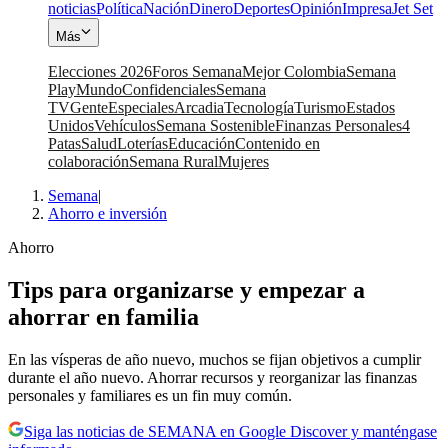
noticias
Política
Nación
Dinero
Deportes
Opinión
Impresa
Jet Set
Más
Elecciones 2026
Foros Semana
Mejor Colombia
Semana
Play
Mundo
Confidenciales
Semana
TV
Gente
Especiales
Arcadia
Tecnología
Turismo
Estados
Unidos
Vehículos
Semana Sostenible
Finanzas Personales
4
Patas
Salud
Loterías
Educación
Contenido en
colaboración
Semana Rural
Mujeres
Semana
|
Ahorro e inversión
Ahorro
Tips para organizarse y empezar a
ahorrar en familia
En las vísperas de año nuevo, muchos se fijan objetivos a cumplir
durante el año nuevo. Ahorrar recursos y reorganizar las finanzas
personales y familiares es un fin muy común.
Siga las noticias de SEMANA en Google Discover y manténgase