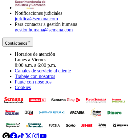
window
Notificaciones judiciales
juridica@semana.com
Para contactar a gestión humana
gestionhumana@semana.com
Contáctenos
Horarios de atención
Lunes a Viernes
8:00 a.m. a 6:00 p.m.
Canales de servicio al cliente
Trabaje con nosotros
Paute con nosotros
Cookies
Opens
Opens
Opens
Opens
Opens