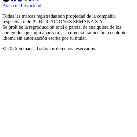
in
in
in
in
in
Aviso de Privacidad
Opens
new
new
new
new
new
in
window
window
window
window
window
Todas las marcas registradas son propiedad de la compañía
new
respectiva o de PUBLICACIONES SEMANA S.A.
window
Se prohíbe la reproducción total o parcial de cualquiera de los
contenidos que aquí aparezca, así como su traducción a cualquier
idioma sin autorización escrita por su titular.
© 2026 Semana. Todos los derechos reservados.