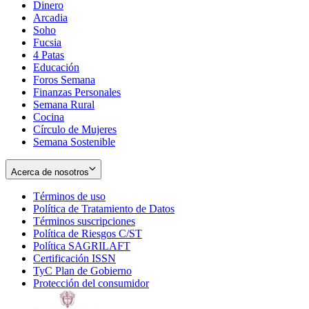
Dinero
Arcadia
Soho
Opens
Fucsia
in
Opens
4 Patas
new
in
Educación
window
new
Foros Semana
window
Finanzas Personales
Semana Rural
Cocina
Círculo de Mujeres
Semana Sostenible
Acerca de nosotros
Términos de uso
Opens
Política de Tratamiento de Datos
in
Opens
Términos suscripciones
new
Opens
in
Política de Riesgos C/ST
window
in
Opens
new
Política SAGRILAFT
Opens
new
in
window
Certificación ISSN
Opens
in
window
new
TyC Plan de Gobierno
in
new
Opens
window
Protección del consumidor
new
window
in
Opens
window
new
in
window
new