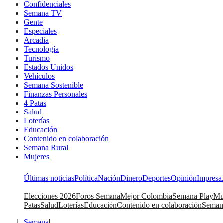
Confidenciales
Semana TV
Gente
Especiales
Arcadia
Tecnología
Turismo
Estados Unidos
Vehículos
Semana Sostenible
Finanzas Personales
4 Patas
Salud
Loterías
Educación
Contenido en colaboración
Semana Rural
Mujeres
Últimas noticias
Política
Nación
Dinero
Deportes
Opinión
Impresa
Elecciones 2026
Foros Semana
Mejor Colombia
Semana Play
Mu
Patas
Salud
Loterías
Educación
Contenido en colaboración
Seman
Semana
|