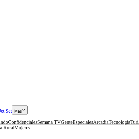
Jet Set
Más
ndo
Confidenciales
Semana TV
Gente
Especiales
Arcadia
Tecnología
Tur
a Rural
Mujeres