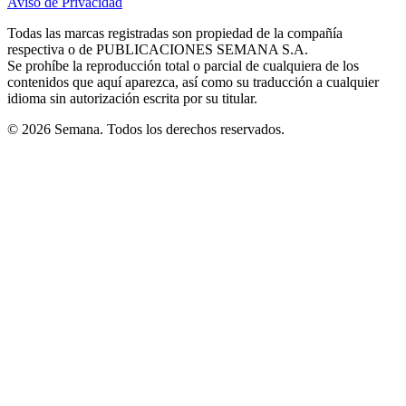
Aviso de Privacidad
Opens
new
new
new
new
new
in
window
window
window
window
window
Todas las marcas registradas son propiedad de la compañía
new
respectiva o de PUBLICACIONES SEMANA S.A.
window
Se prohíbe la reproducción total o parcial de cualquiera de los
contenidos que aquí aparezca, así como su traducción a cualquier
idioma sin autorización escrita por su titular.
© 2026 Semana. Todos los derechos reservados.