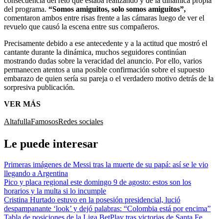
consecuencia del reto que estaba realizando y de la dinámica propia
del programa.
“Somos amiguitos, solo somos amiguitos”,
comentaron ambos entre risas frente a las cámaras luego de ver el
revuelo que causó la escena entre sus compañeros.
Precisamente debido a ese antecedente y a la actitud que mostró el
cantante durante la dinámica, muchos seguidores continúan
mostrando dudas sobre la veracidad del anuncio. Por ello, varios
permanecen atentos a una posible confirmación sobre el supuesto
embarazo de quien sería su pareja o el verdadero motivo detrás de la
sorpresiva publicación.
VER MÁS
Altafulla
Famosos
Redes sociales
Le puede interesar
Primeras imágenes de Messi tras la muerte de su papá: así se le vio
llegando a Argentina
Pico y placa regional este domingo 9 de agosto: estos son los
horarios y la multa si lo incumple
Cristina Hurtado estuvo en la posesión presidencial, lució
despampanante ‘look’ y dejó palabras: “Colombia está por encima”
Tabla de posiciones de la Liga BetPlay tras victorias de Santa Fe,