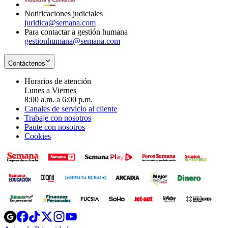
window
Notificaciones judiciales
juridica@semana.com
Para contactar a gestión humana
gestionhumana@semana.com
Contáctenos
Horarios de atención
Lunes a Viernes
8:00 a.m. a 6:00 p.m.
Canales de servicio al cliente
Trabaje con nosotros
Paute con nosotros
Cookies
Opens
Opens
Opens
Opens
Opens
in
in
in
in
in