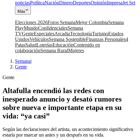
noticias
Política
Nación
Dinero
Deportes
Opinión
Impresa
Jet Set
Más
Elecciones 2026
Foros Semana
Mejor Colombia
Semana
Play
Mundo
Confidenciales
Semana
TV
Gente
Especiales
Arcadia
Tecnología
Turismo
Estados
Unidos
Vehículos
Semana Sostenible
Finanzas Personales
4
Patas
Salud
Loterías
Educación
Contenido en
colaboración
Semana Rural
Mujeres
Semana
|
Gente
Gente
Altafulla encendió las redes con
inesperado anuncio y desató rumores
sobre nueva e importante etapa en su
vida: “ya casi”
Según las declaraciones del artista, un acontecimiento significativo
estaría por marcar un antes y un después en su vida.