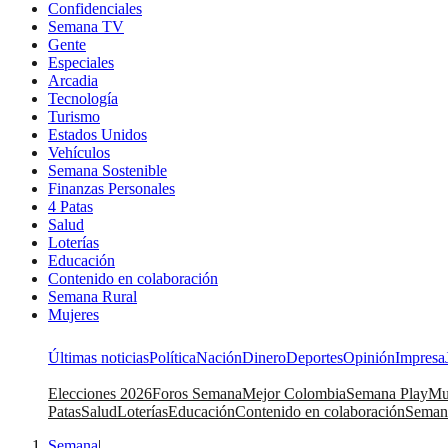
Confidenciales
Semana TV
Gente
Especiales
Arcadia
Tecnología
Turismo
Estados Unidos
Vehículos
Semana Sostenible
Finanzas Personales
4 Patas
Salud
Loterías
Educación
Contenido en colaboración
Semana Rural
Mujeres
Últimas noticias
Política
Nación
Dinero
Deportes
Opinión
Impresa
Elecciones 2026
Foros Semana
Mejor Colombia
Semana Play
Mu
Patas
Salud
Loterías
Educación
Contenido en colaboración
Seman
Semana
|