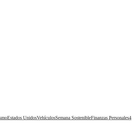
ismo
Estados Unidos
Vehículos
Semana Sostenible
Finanzas Personales
4