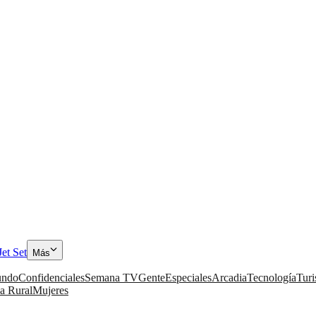
Jet Set
Más
ndo
Confidenciales
Semana TV
Gente
Especiales
Arcadia
Tecnología
Tur
a Rural
Mujeres