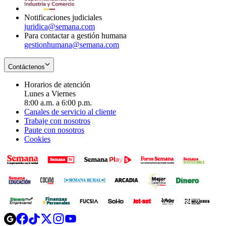
window
Notificaciones judiciales
juridica@semana.com
Para contactar a gestión humana
gestionhumana@semana.com
Contáctenos
Horarios de atención
Lunes a Viernes
8:00 a.m. a 6:00 p.m.
Canales de servicio al cliente
Trabaje con nosotros
Paute con nosotros
Cookies
Opens
Opens
Opens
Opens
Opens
in
in
in
in
in