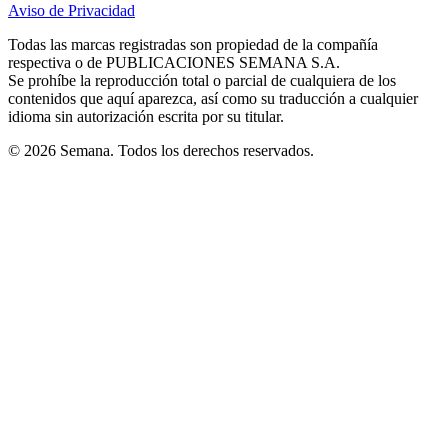
Aviso de Privacidad
Opens
new
new
new
new
new
in
window
window
window
window
window
Todas las marcas registradas son propiedad de la compañía
new
respectiva o de PUBLICACIONES SEMANA S.A.
window
Se prohíbe la reproducción total o parcial de cualquiera de los
contenidos que aquí aparezca, así como su traducción a cualquier
idioma sin autorización escrita por su titular.
© 2026 Semana. Todos los derechos reservados.