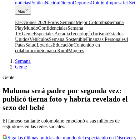
noticias
Política
Nación
Dinero
Deportes
Opinión
Impresa
Jet Set
Más
Elecciones 2026
Foros Semana
Mejor Colombia
Semana
Play
Mundo
Confidenciales
Semana
TV
Gente
Especiales
Arcadia
Tecnología
Turismo
Estados
Unidos
Vehículos
Semana Sostenible
Finanzas Personales
4
Patas
Salud
Loterías
Educación
Contenido en
colaboración
Semana Rural
Mujeres
Semana
|
Gente
Gente
Maluma será padre por segunda vez:
publicó tierna foto y habría revelado el
sexo del bebé
El famoso cantante colombiano emocionó a sus millones de
seguidores en las redes sociales.
Siga las últimas noticias del mundo del espectáculo en Discover y