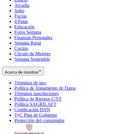
Arcadia
Soho
Opens
Fucsia
in
Opens
4 Patas
new
in
Educación
window
new
Foros Semana
window
Finanzas Personales
Semana Rural
Cocina
Círculo de Mujeres
Semana Sostenible
Acerca de nosotros
Términos de uso
Opens
Política de Tratamiento de Datos
in
Opens
Términos suscripciones
new
Opens
in
Política de Riesgos C/ST
window
in
Opens
new
Política SAGRILAFT
Opens
new
in
window
Certificación ISSN
Opens
in
window
new
TyC Plan de Gobierno
in
new
Opens
window
Protección del consumidor
new
window
in
Opens
window
new
in
window
new