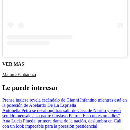
VER MÁS
Maluma
Embarazo
Le puede interesar
Prensa inglesa revela escándalo de Gianni Infantino mientras está en
la posesión de Abelardo De La Espriella
Antonella Petro se desahogó tras salir de Casa de Nariño y envió
sentido mensaje a su padre Gustavo Petro: “Esto no es un adiós”
Ana Lucía Pineda, primera dama de la nación, deslumbra en Cali
con un look impecable para la posesión presidencial