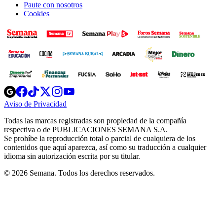
Paute con nosotros
Cookies
Opens
Opens
Opens
Opens
Opens
in
in
in
in
in
Aviso de Privacidad
Opens
new
new
new
new
new
in
window
window
window
window
window
Todas las marcas registradas son propiedad de la compañía
new
respectiva o de PUBLICACIONES SEMANA S.A.
window
Se prohíbe la reproducción total o parcial de cualquiera de los
contenidos que aquí aparezca, así como su traducción a cualquier
idioma sin autorización escrita por su titular.
© 2026 Semana. Todos los derechos reservados.