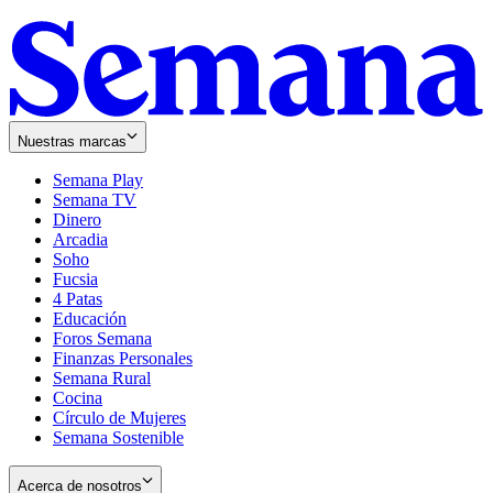
Nuestras marcas
Semana Play
Semana TV
Dinero
Arcadia
Soho
Opens
Fucsia
in
Opens
4 Patas
new
in
Educación
window
new
Foros Semana
window
Finanzas Personales
Semana Rural
Cocina
Círculo de Mujeres
Semana Sostenible
Acerca de nosotros