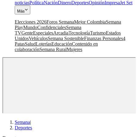
noticias
Política
Nación
Dinero
Deportes
Opinión
Impresa
Jet Set
Más
Elecciones 2026
Foros Semana
Mejor Colombia
Semana
Play
Mundo
Confidenciales
Semana
TV
Gente
Especiales
Arcadia
Tecnología
Turismo
Estados
Unidos
Vehículos
Semana Sostenible
Finanzas Personales
4
Patas
Salud
Loterías
Educación
Contenido en
colaboración
Semana Rural
Mujeres
Semana
|
Deportes