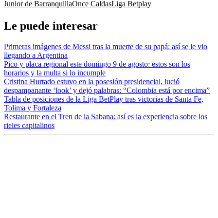
Junior de Barranquilla
Once Caldas
Liga Betplay
Le puede interesar
Primeras imágenes de Messi tras la muerte de su papá: así se le vio
llegando a Argentina
Pico y placa regional este domingo 9 de agosto: estos son los
horarios y la multa si lo incumple
Cristina Hurtado estuvo en la posesión presidencial, lució
despampanante ‘look’ y dejó palabras: “Colombia está por encima”
Tabla de posiciones de la Liga BetPlay tras victorias de Santa Fe,
Tolima y Fortaleza
Restaurante en el Tren de la Sabana: así es la experiencia sobre los
rieles capitalinos