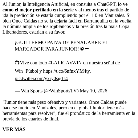
Al Junior, la Inteligencia Artificial, en consulta a ChatGPT,
lo ve
como el mejor perfilado en la serie
y al menos tras el partido de
ida la predicción se estaría cumpliendo por el 1-0 en Manizales. Si
bien Once Caldas no se la dejaría fácil en Barranquilla en la vuelta,
la nómina amplia de los rojiblancos y la presión tras la mala Copa
Libertadores, estarían a su favor.
¡GUILLERMO PAIVA DE PENAL ABRE EL
MARCADOR PARA JUNIOR! ⚽🦈
📺Vive con todo
#LALIGAxWIN
en nuestra señal de
Win+Fútbol y
https://t.co/6nfnxYM4ty
.
pic.twitter.com/yxry0sgd14
— Win Sports (@WinSportsTV)
May 10, 2026
“Junior tiene más peso ofensivo y variantes. Once Caldas puede
hacerse fuerte en Manizales, pero en el global Junior tiene más
herramientas para resolver”, fue el pronóstico de la herramienta en la
previa de los cuartos de final.
VER MÁS