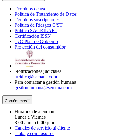
Términos de uso
Opens
Política de Tratamiento de Datos
in
Opens
Términos suscripciones
new
Opens
in
Política de Riesgos C/ST
window
in
Opens
new
Política SAGRILAFT
Opens
new
in
window
Certificación ISSN
Opens
in
window
new
TyC Plan de Gobierno
in
new
Opens
window
Protección del consumidor
new
window
in
Opens
window
new
in
window
new
window
Notificaciones judiciales
juridica@semana.com
Para contactar a gestión humana
gestionhumana@semana.com
Contáctenos
Horarios de atención
Lunes a Viernes
8:00 a.m. a 6:00 p.m.
Canales de servicio al cliente
Trabaje con nosotros