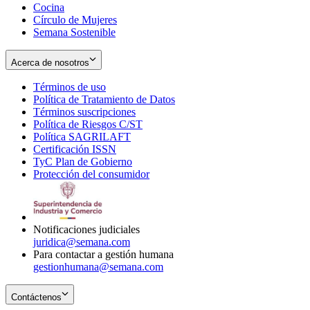
Cocina
Círculo de Mujeres
Semana Sostenible
Acerca de nosotros
Términos de uso
Opens
Política de Tratamiento de Datos
in
Opens
Términos suscripciones
new
Opens
in
Política de Riesgos C/ST
window
in
Opens
new
Política SAGRILAFT
Opens
new
in
window
Certificación ISSN
Opens
in
window
new
TyC Plan de Gobierno
in
new
Opens
window
Protección del consumidor
new
window
in
Opens
window
new
in
window
new
window
Notificaciones judiciales
juridica@semana.com
Para contactar a gestión humana
gestionhumana@semana.com
Contáctenos