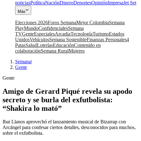
noticias
Política
Nación
Dinero
Deportes
Opinión
Impresa
Jet Set
Más
Elecciones 2026
Foros Semana
Mejor Colombia
Semana
Play
Mundo
Confidenciales
Semana
TV
Gente
Especiales
Arcadia
Tecnología
Turismo
Estados
Unidos
Vehículos
Semana Sostenible
Finanzas Personales
4
Patas
Salud
Loterías
Educación
Contenido en
colaboración
Semana Rural
Mujeres
Semana
|
Gente
Gente
Amigo de Gerard Piqué revela su apodo
secreto y se burla del exfutbolista:
“Shakira lo mató”
Ibai Llanos aprovechó el lanzamiento musical de Bizarrap con
Arcángel para confesar ciertos detalles, desconocidos para muchos,
sobre el exfutbolista.