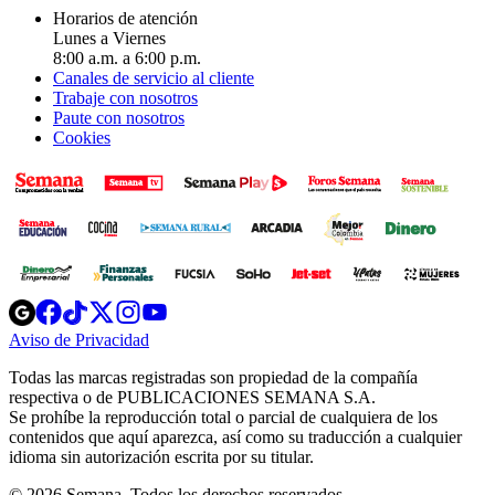
Horarios de atención
Lunes a Viernes
8:00 a.m. a 6:00 p.m.
Canales de servicio al cliente
Trabaje con nosotros
Paute con nosotros
Cookies
Opens
Opens
Opens
Opens
Opens
in
in
in
in
in
Aviso de Privacidad
Opens
new
new
new
new
new
in
window
window
window
window
window
Todas las marcas registradas son propiedad de la compañía
new
respectiva o de PUBLICACIONES SEMANA S.A.
window
Se prohíbe la reproducción total o parcial de cualquiera de los
contenidos que aquí aparezca, así como su traducción a cualquier
idioma sin autorización escrita por su titular.
© 2026 Semana. Todos los derechos reservados.