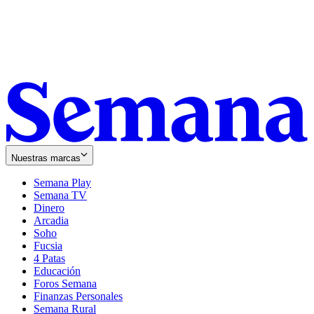
Nuestras marcas
Semana Play
Semana TV
Dinero
Arcadia
Soho
Opens
Fucsia
in
Opens
4 Patas
new
in
Educación
window
new
Foros Semana
window
Finanzas Personales
Semana Rural