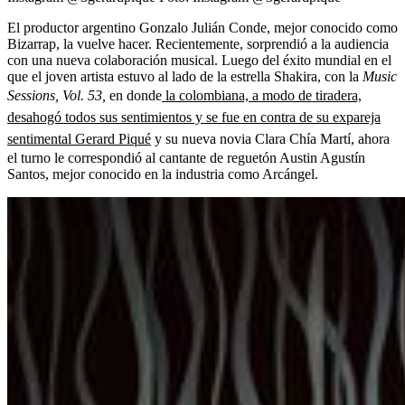
El productor argentino Gonzalo Julián Conde, mejor conocido como
Bizarrap, la vuelve hacer. Recientemente, sorprendió a la audiencia
con una nueva colaboración musical. Luego del éxito mundial en el
que el joven artista estuvo al lado de la estrella Shakira, con la
Music
Sessions, Vol. 53,
en donde
la colombiana, a modo de tiradera,
desahogó todos sus sentimientos y se fue en contra de su expareja
sentimental Gerard Piqué
y su nueva novia Clara Chía Martí, ahora
el turno le correspondió al cantante de reguetón Austin Agustín
Santos, mejor conocido en la industria como Arcángel.