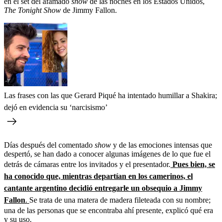
en el set del afamado
show
de las noches en los Estados Unidos,
The Tonight Show
de Jimmy Fallon.
Las frases con las que Gerard Piqué ha intentado humillar a Shakira;
dejó en evidencia su ‘narcisismo’
Días después del comentado
show
y de las emociones intensas que
despertó, se han dado a conocer algunas imágenes de lo que fue el
detrás de cámaras entre los invitados y el presentador.
Pues bien, se
ha conocido que, mientras departían en los camerinos, el
cantante argentino decidió entregarle un obsequio a Jimmy
Fallon
.
Se trata de una matera de madera fileteada con su nombre;
una de las personas que se encontraba ahí presente, explicó qué era
y su uso.