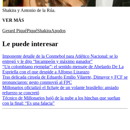
Shakira y Antonio de la Rúa.
VER MÁS
Gerard Piqué
Piqué
Shakira
Apodos
Le puede interesar
Imponente detalle de la Conmebol para Atlético Nacional: se lo
entregó y le dijo “bicampeón y máximo ganador”
“Un colombiano ejemplar”: el sentido mensaje de Abelardo De La
Espriella con el que despide a Alfonso Lizarazo
Tras delicada cirugía de Eduardo Emilio Vilarete, Dimayor y FCF se
pronunciaron: gesto conmovió al FPC
Millonarios oficializó el fichaje de un volante brasileño: ansiado
refuerzo se concretó
Técnico de Millonarios bajó de la nube a los hinchas que sueñan
con la final: “Es una falacia”