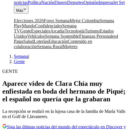
noticias
Política
Nación
Dinero
Deportes
Opinión
Impresa
Jet Set
Más
Elecciones 2026
Foros Semana
Mejor Colombia
Semana
Play
Mundo
Confidenciales
Semana
TV
Gente
Especiales
Arcadia
Tecnología
Turismo
Estados
Unidos
Vehículos
Semana Sostenible
Finanzas Personales
4
Patas
Salud
Loterías
Educación
Contenido en
colaboración
Semana Rural
Mujeres
Semana
|
Gente
GENTE
Aparece video de Clara Chía muy
enfiestada en boda del hermano de Piqué;
el español no quería que la grabaran
La recepción se realizó en la lujosa casa de la familia de María Valls
en el Golf de Llavaneres.
Siga las últimas noticias del mundo del espectáculo en Discover y