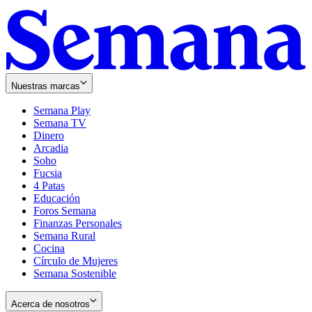
Nuestras marcas
Semana Play
Semana TV
Dinero
Arcadia
Soho
Opens
Fucsia
in
Opens
4 Patas
new
in
Educación
window
new
Foros Semana
window
Finanzas Personales
Semana Rural
Cocina
Círculo de Mujeres
Semana Sostenible
Acerca de nosotros