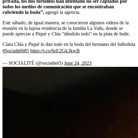
privada, los dos tortolitos han intentado no ser captados por
todos los medios de comunicación que se encontraban
cubriendo la boda”,
agregó la agencia.
Este sábado, de igual manera, se conocieron algunos videos de la
reunión en la lujosa residencia de la familia La Valls, donde se
puede apreciar a Piqué y Chía “dándolo todo” en la pista de baile.
Clara Chía y Piqué lo dan todo en la boda del hermano del futbolista
#Socialité685
https://t.co/6zE2Gk3kwB
— SOCIALITÉ (@socialitet5)
June 24, 2023