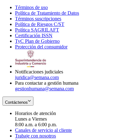
Términos de uso
Opens
Política de Tratamiento de Datos
in
Opens
Términos suscripciones
new
Opens
in
Política de Riesgos C/ST
window
in
Opens
new
Política SAGRILAFT
Opens
new
in
window
Certificación ISSN
Opens
in
window
new
TyC Plan de Gobierno
in
new
Opens
window
Protección del consumidor
new
window
in
Opens
window
new
in
window
new
window
Notificaciones judiciales
juridica@semana.com
Para contactar a gestión humana
gestionhumana@semana.com
Contáctenos
Horarios de atención
Lunes a Viernes
8:00 a.m. a 6:00 p.m.
Canales de servicio al cliente
Trabaje con nosotros