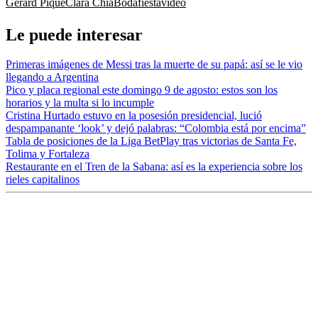
Gerard Piqué
Clara Chía
Boda
fiesta
video
Le puede interesar
Primeras imágenes de Messi tras la muerte de su papá: así se le vio
llegando a Argentina
Pico y placa regional este domingo 9 de agosto: estos son los
horarios y la multa si lo incumple
Cristina Hurtado estuvo en la posesión presidencial, lució
despampanante ‘look’ y dejó palabras: “Colombia está por encima”
Tabla de posiciones de la Liga BetPlay tras victorias de Santa Fe,
Tolima y Fortaleza
Restaurante en el Tren de la Sabana: así es la experiencia sobre los
rieles capitalinos