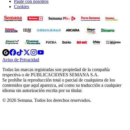
Paute con nosotros
Cookies
Opens
Opens
Opens
Opens
Opens
in
in
in
in
in
Aviso de Privacidad
Opens
new
new
new
new
new
in
window
window
window
window
window
Todas las marcas registradas son propiedad de la compañía
new
respectiva o de PUBLICACIONES SEMANA S.A.
window
Se prohíbe la reproducción total o parcial de cualquiera de los
contenidos que aquí aparezca, así como su traducción a cualquier
idioma sin autorización escrita por su titular.
© 2026 Semana. Todos los derechos reservados.