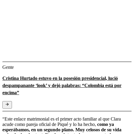
Gente
Cristina Hurtado estuvo en la posesión presidencial, lució
despampanante ‘look’ y dejó palabras: “Colombia está por
encima”
“Este enlace matrimonial es el primer acto familiar al que Clara
acude como pareja oficial de Piqué y lo ha hecho,
como ya
esperábamos, en un segundo plano. Muy celosos de su vida