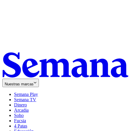
Nuestras marcas
Semana Play
Semana TV
Dinero
Arcadia
Soho
Opens
Fucsia
in
Opens
4 Patas
new
in