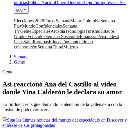
noticias
Política
Nación
Dinero
Deportes
Opinión
Impresa
Jet Set
Más
Elecciones 2026
Foros Semana
Mejor Colombia
Semana
Play
Mundo
Confidenciales
Semana
TV
Gente
Especiales
Arcadia
Tecnología
Turismo
Estados
Unidos
Vehículos
Semana Sostenible
Finanzas Personales
4
Patas
Salud
Loterías
Educación
Contenido en
colaboración
Semana Rural
Mujeres
Semana
|
Gente
Gente
Así reaccionó Ana del Castillo al video
donde Yina Calderón le declara su amor
La ‘influencer’ sigue llamando la atención de la vallenatera con la
ilusión de poder conocerla.
Siga las últimas noticias del mundo del espectáculo en Discover y
entérese de sus protagonistas