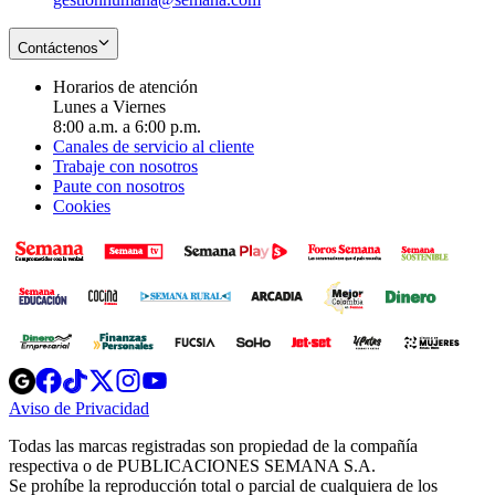
Contáctenos
Horarios de atención
Lunes a Viernes
8:00 a.m. a 6:00 p.m.
Canales de servicio al cliente
Trabaje con nosotros
Paute con nosotros
Cookies
Opens
Opens
Opens
Opens
Opens
in
in
in
in
in
Aviso de Privacidad
Opens
new
new
new
new
new
in
window
window
window
window
window
Todas las marcas registradas son propiedad de la compañía
new
respectiva o de PUBLICACIONES SEMANA S.A.
window
Se prohíbe la reproducción total o parcial de cualquiera de los