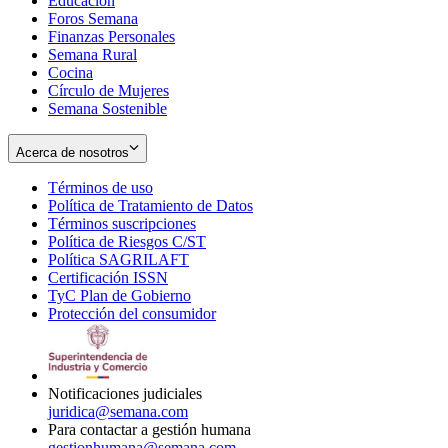
Educación
window
new
Foros Semana
window
Finanzas Personales
Semana Rural
Cocina
Círculo de Mujeres
Semana Sostenible
Acerca de nosotros
Términos de uso
Opens
Política de Tratamiento de Datos
in
Opens
Términos suscripciones
new
Opens
in
Política de Riesgos C/ST
window
in
Opens
new
Política SAGRILAFT
Opens
new
in
window
Certificación ISSN
Opens
in
window
new
TyC Plan de Gobierno
in
new
Opens
window
Protección del consumidor
new
window
in
Opens
window
new
in
window
new
window
Notificaciones judiciales
juridica@semana.com
Para contactar a gestión humana
gestionhumana@semana.com