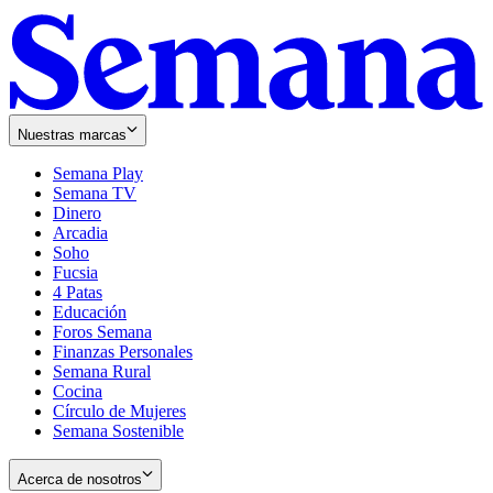
Nuestras marcas
Semana Play
Semana TV
Dinero
Arcadia
Soho
Opens
Fucsia
in
Opens
4 Patas
new
in
Educación
window
new
Foros Semana
window
Finanzas Personales
Semana Rural
Cocina
Círculo de Mujeres
Semana Sostenible
Acerca de nosotros