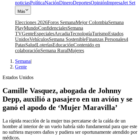
noticias
Política
Nación
Dinero
Deportes
Opinión
Impresa
Jet Set
Más
Elecciones 2026
Foros Semana
Mejor Colombia
Semana
Play
Mundo
Confidenciales
Semana
TV
Gente
Especiales
Arcadia
Tecnología
Turismo
Estados
Unidos
Vehículos
Semana Sostenible
Finanzas Personales
4
Patas
Salud
Loterías
Educación
Contenido en
colaboración
Semana Rural
Mujeres
Semana
|
Gente
Estados Unidos
Camille Vasquez, abogada de Johnny
Depp, auxilió a pasajero en un avión y se
ganó el apodo de ‘Mujer Maravilla’
La rápida reacción de la mujer tras percatarse de la caída de un
hombre al interior de un vuelo habría sido fundamental para que este
no sufriera mayores daños y pudiera ser oportunamente atendido por
médicos.