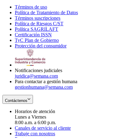
Términos de uso
Opens
Política de Tratamiento de Datos
in
Opens
Términos suscripciones
new
Opens
in
Política de Riesgos C/ST
window
in
Opens
new
Política SAGRILAFT
Opens
new
in
window
Certificación ISSN
Opens
in
window
new
TyC Plan de Gobierno
in
new
Opens
window
Protección del consumidor
new
window
in
Opens
window
new
in
window
new
window
Notificaciones judiciales
juridica@semana.com
Para contactar a gestión humana
gestionhumana@semana.com
Contáctenos
Horarios de atención
Lunes a Viernes
8:00 a.m. a 6:00 p.m.
Canales de servicio al cliente
Trabaje con nosotros