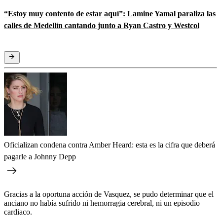
“Estoy muy contento de estar aquí”: Lamine Yamal paraliza las
calles de Medellín cantando junto a Ryan Castro y Westcol
Oficializan condena contra Amber Heard: esta es la cifra que deberá
pagarle a Johnny Depp
Gracias a la oportuna acción de Vasquez, se pudo determinar que el
anciano no había sufrido ni hemorragia cerebral, ni un episodio
cardiaco.