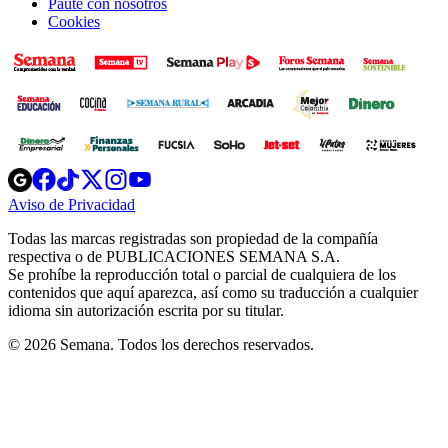
Paute con nosotros
Cookies
Opens
Opens
Opens
Opens
Opens
in
in
in
in
in
Aviso de Privacidad
Opens
new
new
new
new
new
in
window
window
window
window
window
Todas las marcas registradas son propiedad de la compañía
new
respectiva o de PUBLICACIONES SEMANA S.A.
window
Se prohíbe la reproducción total o parcial de cualquiera de los
contenidos que aquí aparezca, así como su traducción a cualquier
idioma sin autorización escrita por su titular.
© 2026 Semana. Todos los derechos reservados.