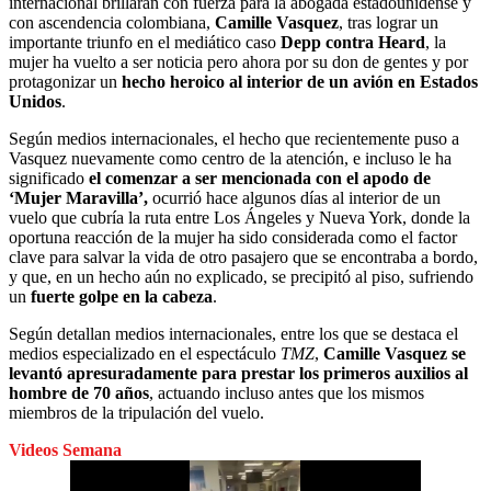
internacional brillaran con fuerza para la abogada estadounidense y
con ascendencia colombiana,
Camille Vasquez
, tras lograr un
importante triunfo en el mediático caso
Depp contra Heard
, la
mujer ha vuelto a ser noticia pero ahora por su don de gentes y por
protagonizar un
hecho heroico al interior de un avión en Estados
Unidos
.
Según medios internacionales, el hecho que recientemente puso a
Vasquez nuevamente como centro de la atención, e incluso le ha
significado
el comenzar a ser mencionada con el apodo de
‘Mujer Maravilla’,
ocurrió hace algunos días al interior de un
vuelo que cubría la ruta entre Los Ángeles y Nueva York, donde la
oportuna reacción de la mujer ha sido considerada como el factor
clave para salvar la vida de otro pasajero que se encontraba a bordo,
y que, en un hecho aún no explicado, se precipitó al piso, sufriendo
un
fuerte golpe en la cabeza
.
Según detallan medios internacionales, entre los que se destaca el
medios especializado en el espectáculo
TMZ
,
Camille Vasquez se
levantó apresuradamente para prestar los primeros auxilios al
hombre de 70 años
, actuando incluso antes que los mismos
miembros de la tripulación del vuelo.
Videos Semana