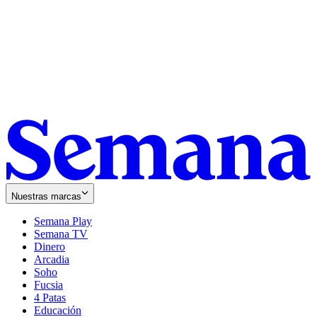
Nuestras marcas
Semana Play
Semana TV
Dinero
Arcadia
Soho
Opens
Fucsia
in
Opens
4 Patas
new
in
Educación
window
new