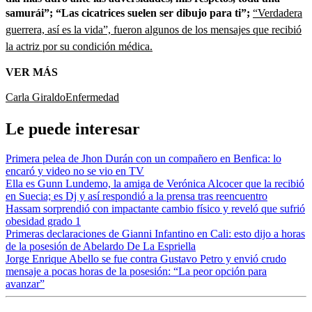
samurái”; “Las cicatrices suelen ser dibujo para ti”;
“Verdadera
guerrera, así es la vida”, fueron algunos de los mensajes que recibió
la actriz por su condición médica.
VER MÁS
Carla Giraldo
Enfermedad
Le puede interesar
Primera pelea de Jhon Durán con un compañero en Benfica: lo
encaró y video no se vio en TV
Ella es Gunn Lundemo, la amiga de Verónica Alcocer que la recibió
en Suecia; es Dj y así respondió a la prensa tras reencuentro
Hassam sorprendió con impactante cambio físico y reveló que sufrió
obesidad grado 1
Primeras declaraciones de Gianni Infantino en Cali: esto dijo a horas
de la posesión de Abelardo De La Espriella
Jorge Enrique Abello se fue contra Gustavo Petro y envió crudo
mensaje a pocas horas de la posesión: “La peor opción para
avanzar”