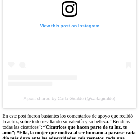
View this post on Instagram
A post shared by Carla Giraldo (@carlagiraldo)
En este post fueron bastantes los comentarios de apoyo que recibió
la actriz, sobre todo resaltando su valentía y su belleza: “Benditas
todas las cicatrices”;
“Cicatrices que hacen parte de tu luz, te
amo”; “Ella, la mujer que motiva al ser humano a pararse cada
día más duro ante las adversidades, mis respetos, toda una