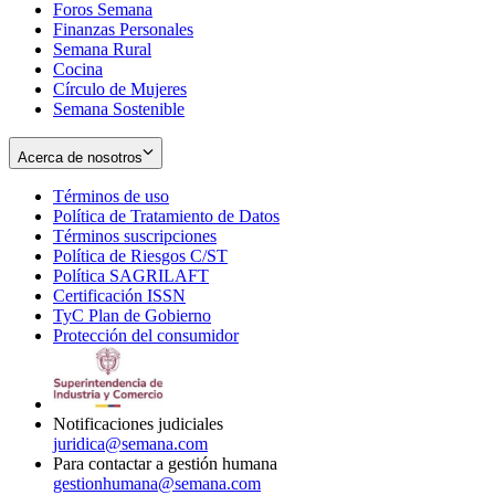
Foros Semana
window
Finanzas Personales
Semana Rural
Cocina
Círculo de Mujeres
Semana Sostenible
Acerca de nosotros
Términos de uso
Opens
Política de Tratamiento de Datos
in
Opens
Términos suscripciones
new
Opens
in
Política de Riesgos C/ST
window
in
Opens
new
Política SAGRILAFT
Opens
new
in
window
Certificación ISSN
Opens
in
window
new
TyC Plan de Gobierno
in
new
Opens
window
Protección del consumidor
new
window
in
Opens
window
new
in
window
new
window
Notificaciones judiciales
juridica@semana.com
Para contactar a gestión humana
gestionhumana@semana.com