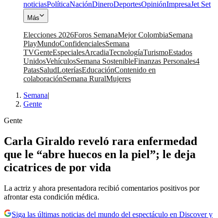
noticias
Política
Nación
Dinero
Deportes
Opinión
Impresa
Jet Set
Más
Elecciones 2026
Foros Semana
Mejor Colombia
Semana
Play
Mundo
Confidenciales
Semana
TV
Gente
Especiales
Arcadia
Tecnología
Turismo
Estados
Unidos
Vehículos
Semana Sostenible
Finanzas Personales
4
Patas
Salud
Loterías
Educación
Contenido en
colaboración
Semana Rural
Mujeres
Semana
|
Gente
Gente
Carla Giraldo reveló rara enfermedad
que le “abre huecos en la piel”; le deja
cicatrices de por vida
La actriz y ahora presentadora recibió comentarios positivos por
afrontar esta condición médica.
Siga las últimas noticias del mundo del espectáculo en Discover y