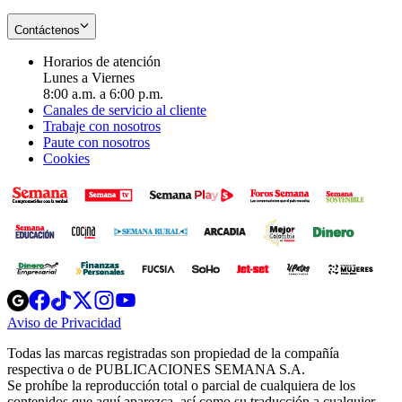
Contáctenos
Horarios de atención
Lunes a Viernes
8:00 a.m. a 6:00 p.m.
Canales de servicio al cliente
Trabaje con nosotros
Paute con nosotros
Cookies
Opens
Opens
Opens
Opens
Opens
in
in
in
in
in
Aviso de Privacidad
Opens
new
new
new
new
new
in
window
window
window
window
window
Todas las marcas registradas son propiedad de la compañía
new
respectiva o de PUBLICACIONES SEMANA S.A.
window
Se prohíbe la reproducción total o parcial de cualquiera de los
contenidos que aquí aparezca, así como su traducción a cualquier