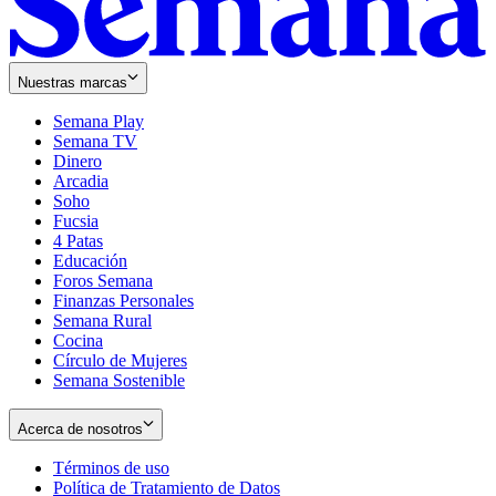
Nuestras marcas
Semana Play
Semana TV
Dinero
Arcadia
Soho
Opens
Fucsia
in
Opens
4 Patas
new
in
Educación
window
new
Foros Semana
window
Finanzas Personales
Semana Rural
Cocina
Círculo de Mujeres
Semana Sostenible
Acerca de nosotros
Términos de uso
Opens
Política de Tratamiento de Datos
in
Opens