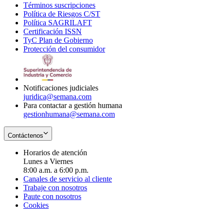
Términos suscripciones
new
Opens
in
Política de Riesgos C/ST
window
in
Opens
new
Política SAGRILAFT
Opens
new
in
window
Certificación ISSN
Opens
in
window
new
TyC Plan de Gobierno
in
new
Opens
window
Protección del consumidor
new
window
in
Opens
window
new
in
window
new
window
Notificaciones judiciales
juridica@semana.com
Para contactar a gestión humana
gestionhumana@semana.com
Contáctenos
Horarios de atención
Lunes a Viernes
8:00 a.m. a 6:00 p.m.
Canales de servicio al cliente
Trabaje con nosotros
Paute con nosotros
Cookies