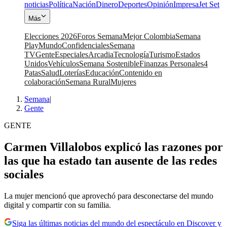
noticias
Política
Nación
Dinero
Deportes
Opinión
Impresa
Jet Set
Más
Elecciones 2026
Foros Semana
Mejor Colombia
Semana
Play
Mundo
Confidenciales
Semana
TV
Gente
Especiales
Arcadia
Tecnología
Turismo
Estados
Unidos
Vehículos
Semana Sostenible
Finanzas Personales
4
Patas
Salud
Loterías
Educación
Contenido en
colaboración
Semana Rural
Mujeres
Semana
|
Gente
GENTE
Carmen Villalobos explicó las razones por
las que ha estado tan ausente de las redes
sociales
La mujer mencionó que aprovechó para desconectarse del mundo
digital y compartir con su familia.
Siga las últimas noticias del mundo del espectáculo en Discover y