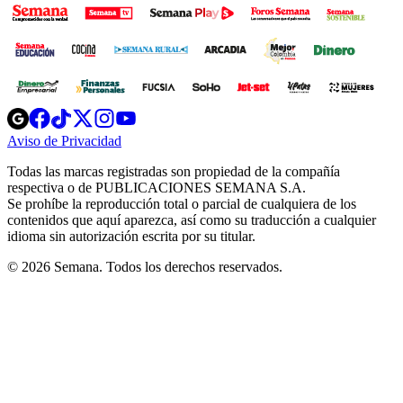
Opens
Opens
Opens
Opens
Opens
in
in
in
in
in
Aviso de Privacidad
Opens
new
new
new
new
new
in
window
window
window
window
window
Todas las marcas registradas son propiedad de la compañía
new
respectiva o de PUBLICACIONES SEMANA S.A.
window
Se prohíbe la reproducción total o parcial de cualquiera de los
contenidos que aquí aparezca, así como su traducción a cualquier
idioma sin autorización escrita por su titular.
© 2026 Semana. Todos los derechos reservados.