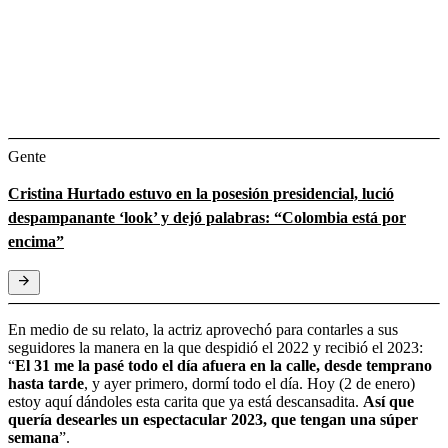
Gente
Cristina Hurtado estuvo en la posesión presidencial, lució
despampanante ‘look’ y dejó palabras: “Colombia está por
encima”
En medio de su relato, la actriz aprovechó para contarles a sus
seguidores la manera en la que despidió el 2022 y recibió el 2023:
“
El 31 me la pasé todo el día afuera en la calle, desde temprano
hasta tarde
, y ayer primero, dormí todo el día. Hoy (2 de enero)
estoy aquí dándoles esta carita que ya está descansadita.
Así que
quería desearles un espectacular 2023, que tengan una súper
semana
”.