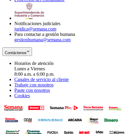
window
new
in
window
new
window
Notificaciones judiciales
juridica@semana.com
Para contactar a gestión humana
gestionhumana@semana.com
Contáctenos
Horarios de atención
Lunes a Viernes
8:00 a.m. a 6:00 p.m.
Canales de servicio al cliente
Trabaje con nosotros
Paute con nosotros
Cookies