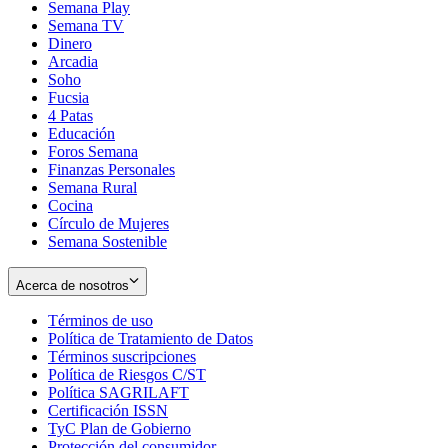
Semana Play
Semana TV
Dinero
Arcadia
Soho
Opens
Fucsia
in
Opens
4 Patas
new
in
Educación
window
new
Foros Semana
window
Finanzas Personales
Semana Rural
Cocina
Círculo de Mujeres
Semana Sostenible
Acerca de nosotros
Términos de uso
Opens
Política de Tratamiento de Datos
in
Opens
Términos suscripciones
new
Opens
in
Política de Riesgos C/ST
window
in
Opens
new
Política SAGRILAFT
Opens
new
in
window
Certificación ISSN
Opens
in
window
new
TyC Plan de Gobierno
in
new
Opens
window
Protección del consumidor
new
window
in
Opens