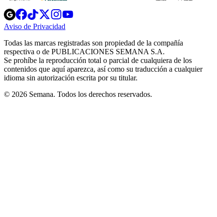
Opens
Opens
Opens
Opens
Opens
in
in
in
in
in
Aviso de Privacidad
Opens
new
new
new
new
new
in
window
window
window
window
window
Todas las marcas registradas son propiedad de la compañía
new
respectiva o de PUBLICACIONES SEMANA S.A.
window
Se prohíbe la reproducción total o parcial de cualquiera de los
contenidos que aquí aparezca, así como su traducción a cualquier
idioma sin autorización escrita por su titular.
© 2026 Semana. Todos los derechos reservados.