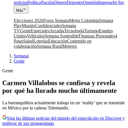
noticias
Política
Nación
Dinero
Deportes
Opinión
Impresa
Jet Set
Más
Elecciones 2026
Foros Semana
Mejor Colombia
Semana
Play
Mundo
Confidenciales
Semana
TV
Gente
Especiales
Arcadia
Tecnología
Turismo
Estados
Unidos
Vehículos
Semana Sostenible
Finanzas Personales
4
Patas
Salud
Loterías
Educación
Contenido en
colaboración
Semana Rural
Mujeres
Semana
|
Gente
Gente
Carmen Villalobos se confiesa y revela
por qué ha llorado mucho últimamente
La barranquillera actualmente trabaja en un ‘reality’ que se transmite
en México por la cadena Telemundo.
Siga las últimas noticias del mundo del espectáculo en Discover y
entérese de sus protagonistas