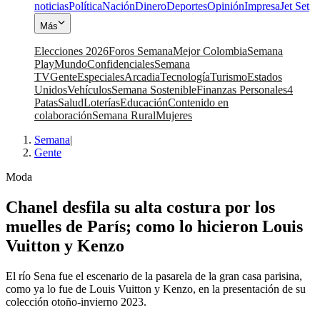
noticias
Política
Nación
Dinero
Deportes
Opinión
Impresa
Jet Set
Más
Elecciones 2026
Foros Semana
Mejor Colombia
Semana
Play
Mundo
Confidenciales
Semana
TV
Gente
Especiales
Arcadia
Tecnología
Turismo
Estados
Unidos
Vehículos
Semana Sostenible
Finanzas Personales
4
Patas
Salud
Loterías
Educación
Contenido en
colaboración
Semana Rural
Mujeres
Semana
|
Gente
Moda
Chanel desfila su alta costura por los
muelles de París; como lo hicieron Louis
Vuitton y Kenzo
El río Sena fue el escenario de la pasarela de la gran casa parisina,
como ya lo fue de Louis Vuitton y Kenzo, en la presentación de su
colección otoño-invierno 2023.