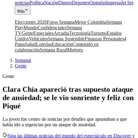
noticias
Política
Nación
Dinero
Deportes
Opinión
Impresa
Jet Set
Más
Elecciones 2026
Foros Semana
Mejor Colombia
Semana
Play
Mundo
Confidenciales
Semana
TV
Gente
Especiales
Arcadia
Tecnología
Turismo
Estados
Unidos
Vehículos
Semana Sostenible
Finanzas Personales
4
Patas
Salud
Loterías
Educación
Contenido en
colaboración
Semana Rural
Mujeres
Semana
|
Gente
Gente
Clara Chía apareció tras supuesto ataque
de ansiedad; se le vio sonriente y feliz con
Piqué
La joven fue centro de noticias por detalles que apuntaban a que
había ido a urgencias por un ataque de ansiedad.
Siga las últimas noticias del mundo del espectáculo en Discover y