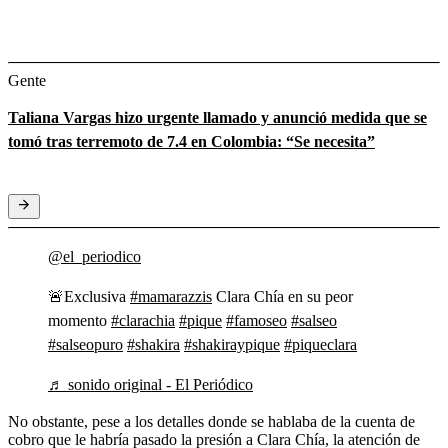
Gente
Taliana Vargas hizo urgente llamado y anunció medida que se
tomó tras terremoto de 7.4 en Colombia: “Se necesita”
@el_periodico
🚨Exclusiva
#mamarazzis
Clara Chía en su peor
momento
#clarachia
#pique
#famoseo
#salseo
#salseopuro
#shakira
#shakiraypique
#piqueclara
♬ sonido original - El Periódico
No obstante, pese a los detalles donde se hablaba de la cuenta de
cobro que le habría pasado la presión a Clara Chía, la atención de