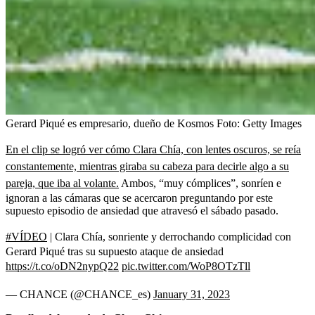
Gerard Piqué es empresario, dueño de Kosmos
Foto:
Getty Images
En el clip se logró ver cómo Clara Chía, con lentes oscuros, se reía
constantemente, mientras giraba su cabeza para decirle algo a su
pareja, que iba al volante.
Ambos, “muy cómplices”, sonríen e
ignoran a las cámaras que se acercaron preguntando por este
supuesto episodio de ansiedad que atravesó el sábado pasado.
#VÍDEO
| Clara Chía, sonriente y derrochando complicidad con
Gerard Piqué tras su supuesto ataque de ansiedad
https://t.co/oDN2nypQ22
pic.twitter.com/WoP8OTzTll
— CHANCE (@CHANCE_es)
January 31, 2023