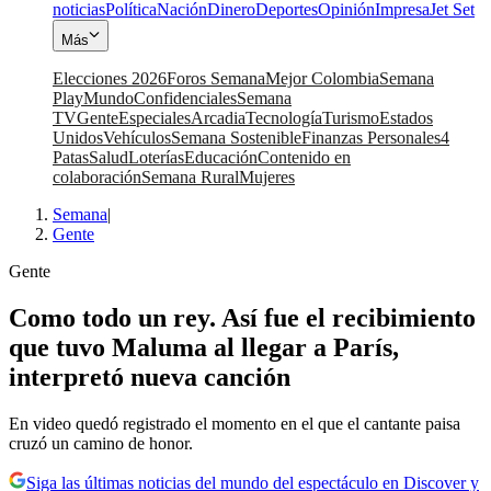
noticias
Política
Nación
Dinero
Deportes
Opinión
Impresa
Jet Set
Más
Elecciones 2026
Foros Semana
Mejor Colombia
Semana
Play
Mundo
Confidenciales
Semana
TV
Gente
Especiales
Arcadia
Tecnología
Turismo
Estados
Unidos
Vehículos
Semana Sostenible
Finanzas Personales
4
Patas
Salud
Loterías
Educación
Contenido en
colaboración
Semana Rural
Mujeres
Semana
|
Gente
Gente
Como todo un rey. Así fue el recibimiento
que tuvo Maluma al llegar a París,
interpretó nueva canción
En video quedó registrado el momento en el que el cantante paisa
cruzó un camino de honor.
Siga las últimas noticias del mundo del espectáculo en Discover y