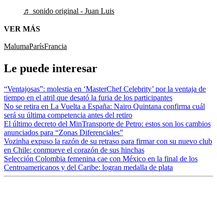
♬ sonido original - Juan Luis
VER MÁS
Maluma
París
Francia
Le puede interesar
“Ventajosas”: molestia en ‘MasterChef Celebrity’ por la ventaja de
tiempo en el atril que desató la furia de los participantes
No se retira en La Vuelta a España: Nairo Quintana confirma cuál
será su última competencia antes del retiro
El último decreto del MinTransporte de Petro: estos son los cambios
anunciados para “Zonas Diferenciales”
Vozinha expuso la razón de su retraso para firmar con su nuevo club
en Chile: conmueve el corazón de sus hinchas
Selección Colombia femenina cae con México en la final de los
Centroamericanos y del Caribe: logran medalla de plata