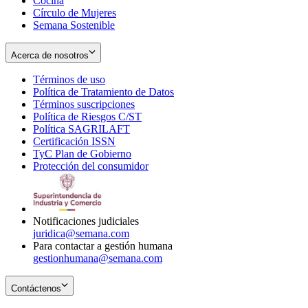
Cocina
Círculo de Mujeres
Semana Sostenible
Acerca de nosotros
Términos de uso
Opens
Política de Tratamiento de Datos
in
Opens
Términos suscripciones
new
Opens
in
Política de Riesgos C/ST
window
in
Opens
new
Política SAGRILAFT
Opens
new
in
window
Certificación ISSN
Opens
in
window
new
TyC Plan de Gobierno
in
new
Opens
window
Protección del consumidor
new
window
in
Opens
window
new
in
window
new
window
Notificaciones judiciales
juridica@semana.com
Para contactar a gestión humana
gestionhumana@semana.com
Contáctenos