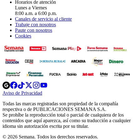
Horarios de atención
Lunes a Viernes
8:00 a.m. a 6:00 p.m.
Canales de servicio al cliente
Trabaje con nosotros
Paute con nosotros
Cookies
Opens
Opens
Opens
Opens
Opens
in
in
in
in
in
Aviso de Privacidad
Opens
new
new
new
new
new
in
window
window
window
window
window
Todas las marcas registradas son propiedad de la compañía
new
respectiva o de PUBLICACIONES SEMANA S.A.
window
Se prohíbe la reproducción total o parcial de cualquiera de los
contenidos que aquí aparezca, así como su traducción a cualquier
idioma sin autorización escrita por su titular.
© 2026 Semana. Todos los derechos reservados.