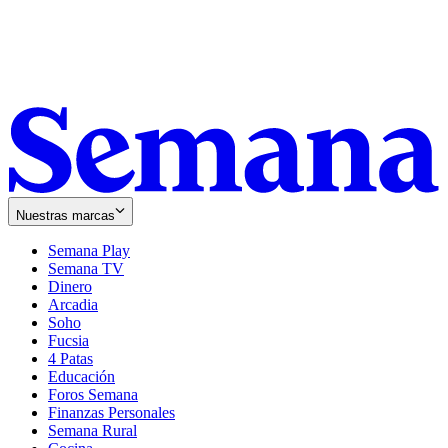
Nuestras marcas
Semana Play
Semana TV
Dinero
Arcadia
Soho
Opens
Fucsia
in
Opens
4 Patas
new
in
Educación
window
new
Foros Semana
window
Finanzas Personales
Semana Rural