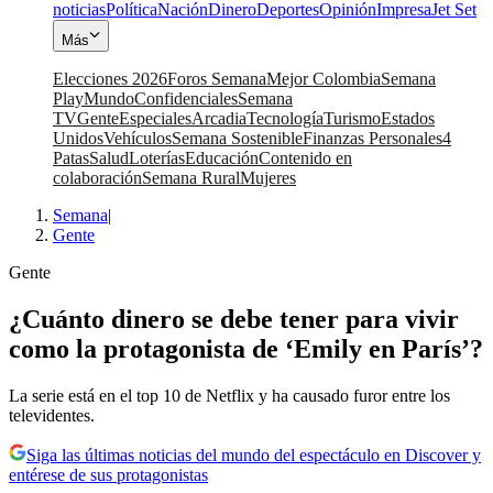
noticias
Política
Nación
Dinero
Deportes
Opinión
Impresa
Jet Set
Más
Elecciones 2026
Foros Semana
Mejor Colombia
Semana
Play
Mundo
Confidenciales
Semana
TV
Gente
Especiales
Arcadia
Tecnología
Turismo
Estados
Unidos
Vehículos
Semana Sostenible
Finanzas Personales
4
Patas
Salud
Loterías
Educación
Contenido en
colaboración
Semana Rural
Mujeres
Semana
|
Gente
Gente
¿Cuánto dinero se debe tener para vivir
como la protagonista de ‘Emily en París’?
La serie está en el top 10 de Netflix y ha causado furor entre los
televidentes.
Siga las últimas noticias del mundo del espectáculo en Discover y
entérese de sus protagonistas