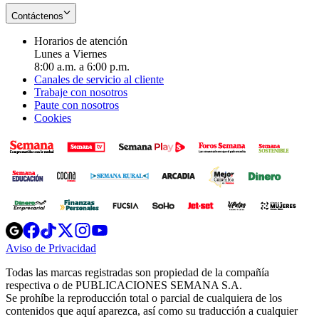
Contáctenos
Horarios de atención
Lunes a Viernes
8:00 a.m. a 6:00 p.m.
Canales de servicio al cliente
Trabaje con nosotros
Paute con nosotros
Cookies
Opens
Opens
Opens
Opens
Opens
in
in
in
in
in
Aviso de Privacidad
Opens
new
new
new
new
new
in
window
window
window
window
window
Todas las marcas registradas son propiedad de la compañía
new
respectiva o de PUBLICACIONES SEMANA S.A.
window
Se prohíbe la reproducción total o parcial de cualquiera de los
contenidos que aquí aparezca, así como su traducción a cualquier