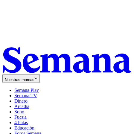
Nuestras marcas
Semana Play
Semana TV
Dinero
Arcadia
Soho
Opens
Fucsia
in
Opens
4 Patas
new
in
Educación
window
new
Foros Semana
window