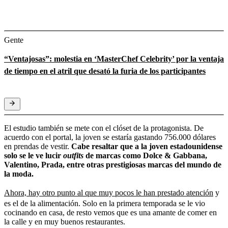
Gente
“Ventajosas”: molestia en ‘MasterChef Celebrity’ por la ventaja
de tiempo en el atril que desató la furia de los participantes
El estudio también se mete con el clóset de la protagonista. De
acuerdo con el portal, la joven se estaría gastando 756.000 dólares
en prendas de vestir.
Cabe resaltar que a la joven estadounidense
solo se le ve lucir
outfits
de marcas como Dolce & Gabbana,
Valentino, Prada, entre otras prestigiosas marcas del mundo de
la moda.
Ahora, hay otro punto al que muy pocos le han prestado atención
y
es el de la alimentación. Solo en la primera temporada se le vio
cocinando en casa, de resto vemos que es una amante de comer en
la calle y en muy buenos restaurantes.