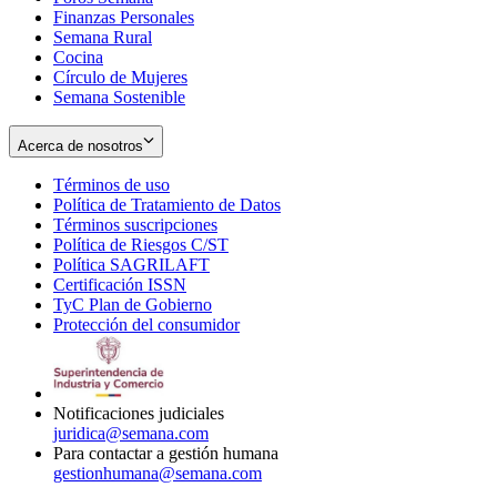
Finanzas Personales
Semana Rural
Cocina
Círculo de Mujeres
Semana Sostenible
Acerca de nosotros
Términos de uso
Opens
Política de Tratamiento de Datos
in
Opens
Términos suscripciones
new
Opens
in
Política de Riesgos C/ST
window
in
Opens
new
Política SAGRILAFT
Opens
new
in
window
Certificación ISSN
Opens
in
window
new
TyC Plan de Gobierno
in
new
Opens
window
Protección del consumidor
new
window
in
Opens
window
new
in
window
new
window
Notificaciones judiciales
juridica@semana.com
Para contactar a gestión humana
gestionhumana@semana.com