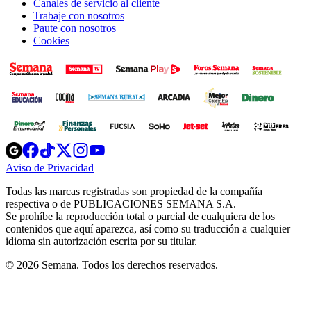
Canales de servicio al cliente
Trabaje con nosotros
Paute con nosotros
Cookies
Opens
Opens
Opens
Opens
Opens
in
in
in
in
in
Aviso de Privacidad
Opens
new
new
new
new
new
in
window
window
window
window
window
Todas las marcas registradas son propiedad de la compañía
new
respectiva o de PUBLICACIONES SEMANA S.A.
window
Se prohíbe la reproducción total o parcial de cualquiera de los
contenidos que aquí aparezca, así como su traducción a cualquier
idioma sin autorización escrita por su titular.
© 2026 Semana. Todos los derechos reservados.