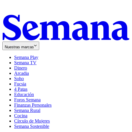
Nuestras marcas
Semana Play
Semana TV
Dinero
Arcadia
Soho
Opens
Fucsia
in
Opens
4 Patas
new
in
Educación
window
new
Foros Semana
window
Finanzas Personales
Semana Rural
Cocina
Círculo de Mujeres
Semana Sostenible