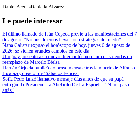
Daniel Arenas
Daniella Álvarez
Le puede interesar
El último llamado de Iván Cepeda previo a las manifestaciones del 7
de agosto: “No nos dejemos llevar por estrategias de miedo”
Nana Calistar expuso el horóscopo de hoy, jueves 6 de agosto de
2026: se vienen grandes cambios en este día
Uruguay presentó a su nuevo director técnico: toma las riendas en
reemplazo de Marcelo Bielsa
Hernán Orjuela publicó doloroso mensaje tras la muerte de Alfonso
Lizarazo, creador de ‘Sábados Felices’
Sofía Petro lanzó llamativo mensaje días antes de que su papá
entregue la Presidencia a Abelardo De La Espriella: “Ni un paso
atrás”