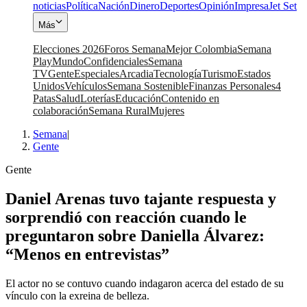
noticias
Política
Nación
Dinero
Deportes
Opinión
Impresa
Jet Set
Más
Elecciones 2026
Foros Semana
Mejor Colombia
Semana
Play
Mundo
Confidenciales
Semana
TV
Gente
Especiales
Arcadia
Tecnología
Turismo
Estados
Unidos
Vehículos
Semana Sostenible
Finanzas Personales
4
Patas
Salud
Loterías
Educación
Contenido en
colaboración
Semana Rural
Mujeres
Semana
|
Gente
Gente
Daniel Arenas tuvo tajante respuesta y
sorprendió con reacción cuando le
preguntaron sobre Daniella Álvarez:
“Menos en entrevistas”
El actor no se contuvo cuando indagaron acerca del estado de su
vínculo con la exreina de belleza.