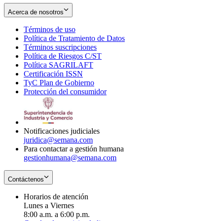
Acerca de nosotros
Términos de uso
Opens
Política de Tratamiento de Datos
in
Opens
Términos suscripciones
new
Opens
in
Política de Riesgos C/ST
window
in
Opens
new
Política SAGRILAFT
Opens
new
in
window
Certificación ISSN
Opens
in
window
new
TyC Plan de Gobierno
in
new
Opens
window
Protección del consumidor
new
window
in
Opens
window
new
in
window
new
window
Notificaciones judiciales
juridica@semana.com
Para contactar a gestión humana
gestionhumana@semana.com
Contáctenos
Horarios de atención
Lunes a Viernes
8:00 a.m. a 6:00 p.m.